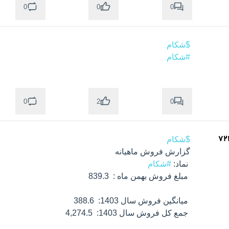
0
0
0
$شکام
#شکام
0
0
2
$شکام
 نماد: 
#شکام