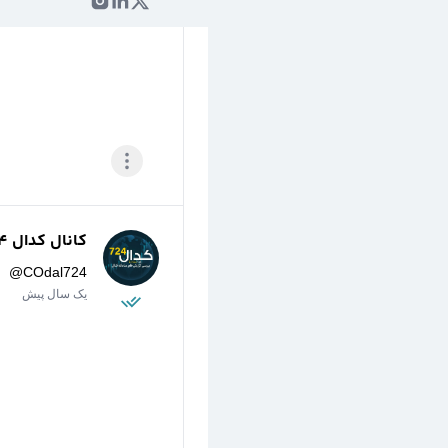
کانال کدال 724
@
COdal724
یک سال پیش