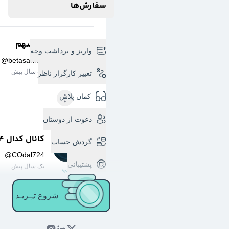
سفارش‌ها
بتا سهم
واریز و برداشت وجه
@
betasahm1
یک سال پیش
تغییر کارگزار ناظر
کمان پلاس
دعوت از دوستان
کانال کدال 724
گردش حساب
@
COdal724
پشتیبانی
یک سال پیش
شروع تـِـریـد