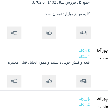
کلیه مبالغ میلیارد تومان است.
0
0
7
ر آخته خانه
$شکام
#شکام
@
mehdi
فعلا واکنش خوبی داشتیم و همون تحلیل قبلی معتبره
0
0
2
ر آخته خانه
$شکام
#شکام
@
mehdi