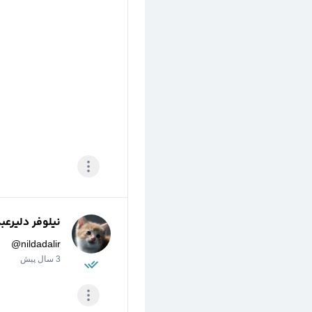
نیلوفر دلیرعب
@
nildadalir
3 سال پیش