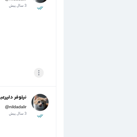
3 سال پیش
نیلوفر دلیرعب
@
nildadalir
3 سال پیش