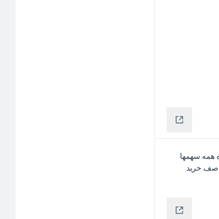
 صف ساختگی به این میگن فروشنده ای وجود نداره همه سهمها 
دست خودشون هست اگر دلش بخواد با یک چشم بهم زدن صف خرید 