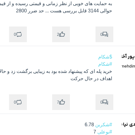
حوالی 3144 قابل بررسی هست ... حد ضرر 2800

0
0
2
ر آخته خانه
$شکام
#شکام
@
mehdi
اهداف در حال حرکت

0
0
7
دی نیاء
#شکربن
 6.78

#بوعلی
 7
