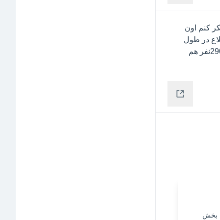
 چند روز پیش گفتم با این مبلغها به مجمع میرویم فکر کنم اون 
فرمولی که ازش صحبت کردم خیلی دقیق هست جهت اطلاع در طول 
یکسال گذشته حقیقها کلا 190 نفر فروشنده سهم بودند و 290نفر هم 
ن بخش