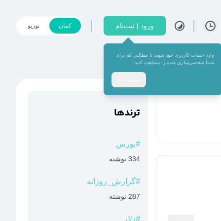
ورود | ثبت‌نام
کمان
توربو
وارد حساب کاربری خود شوید تا مطالبی که برای
شما شخصی‌سازی شده را مشاهده کنید.
متوجه شدم
ترند‌ها
#
بورس
334
نوشته
#
گزارش_روزانه
287
نوشته
#
دلار