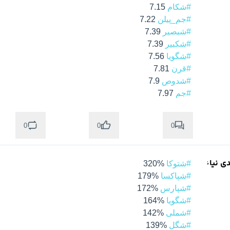
#شکام
 7.15

#جم_پیلن
 7.22

#شبصیر
 7.39

#شکبیر
 7.39

#شگویا
 7.56

#قرن
 7.81

#شدوص
 7.9

#جم
 7.97

0
0
0
دی نیاء
#شتوکا
 320%

#شپاکسا
 179%

#شپارس
 172%

#شگویا
 164%

#شملی
 142%

#شگل
 139%
