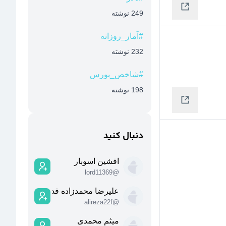
249
نوشته
#
آمار_روزانه
232
نوشته
#
شاخص_بورس
198
نوشته
دنبال کنید
افشین اسوبار
lord11369
@
علیرضا محمدزاده فدردی
alireza22f
@
میثم محمدی