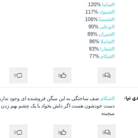
#ساینا
 120%

#شمواد
 117%

#شسینا
 106%

#بوعلی
 90%

#شیران
 89%

#شاملا
 86%

#شفارا
 83%

#شکام
 77%

0
0
0
دی نیاء
#شکام
میچینه
0
0
0