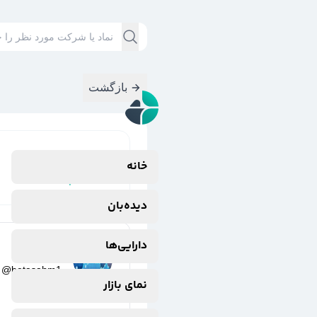
بازگشت
نتایج جستجوی
خانه
#
شکام
دیده‌بان
دارایی‌ها
بتا سهم
@
betasahm1
نمای بازار
یک سال پیش