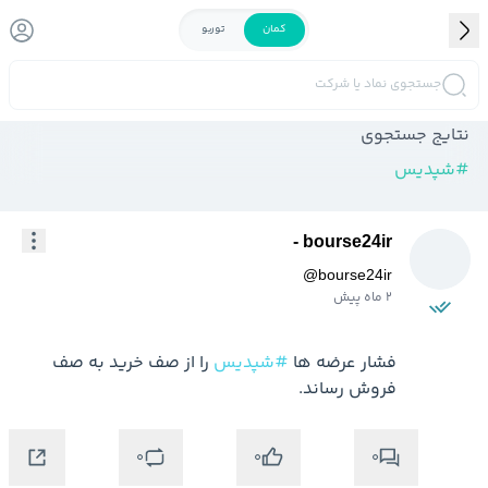
کمان
توربو
جستجوی نماد یا شرکت
نتایج جستجوی
#
شپدیس
bourse24ir -
@
bourse24ir
2 ماه پیش
فشار عرضه ها 
#شپدیس
 را از صف خرید به صف 
فروش رساند.
0
0
0