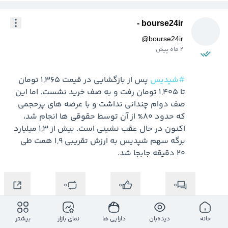
bourse24ir -
@
bourse24ir
2 ماه پیش
#شپدیس
 پس از بازگشایی در قیمت 1,365 تومان 
تا 1,405 تومان رفت و به صف خرید نشست. اما این 
صف دوام چندانی نداشت و با عرضه های پرحجمی 
که حدود 80% از آن توسط حقوقی ها انجام شد، 
اکنون در حال عقب نشینی است. بیش از 1,3 میلیارد 
برگه سهم شپدیس به ارزش تقریبی 1,9 همت طی 
20 دقیقه جابجا شد.
0
0
0
خانه
دیده‌بان
دارایی ها
نمای بازار
بیشتر
مهدی مسلم پور آخته خانه