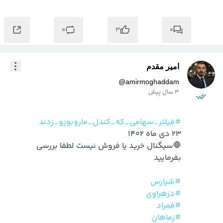
0
0
3
امیر مقدم
@
amirmoghaddam
3 سال پیش
#فیلتر_سهامی_که_کندل_ماروبوزو_زدند
🛑سیگنال خرید یا فروش نیست لطفا بررسی 
#شپارس
#دزهراوی
#فمراد
#زماهان