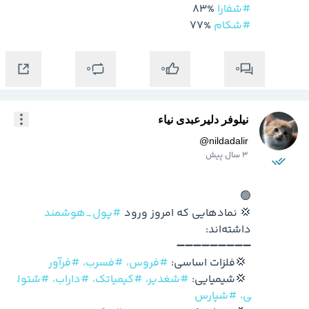
#شفارا
 83%

#شکام
 77%

0
0
0
نیلوفر دلیرعبدی نیاء
@
nildadalir
3 سال پیش
💢 نمادهایی که امروز ورود 
#پول‌_هوشمند
  💢فلزات اساسی: 
#فروس،
#فسرب،
#فرآور
  💢شیمیایی: 
#شغدیر،
#کیمیاتک،
#داراب،
#شتول
ی،
#شپارس