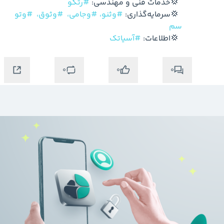
  💢خدمات فنی و مهندسی: 
#رتکو
  💢سرمایه‌گذاری: 
#وثنو،
#وجامی،
#وثوق،
#وتو
سم
  💢اطلاعات: 
#آسیاتک
0
0
0