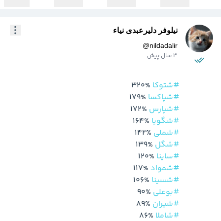
نیلوفر دلیرعبدی نیاء
@
nildadalir
3 سال پیش
#شتوکا
 320%

#شپاکسا
 179%

#شپارس
 172%

#شگویا
 164%

#شملی
 142%

#شگل
 139%

#ساینا
 120%

#شمواد
 117%

#شسینا
 106%

#بوعلی
 90%

#شیران
 89%

#شاملا
 86%
