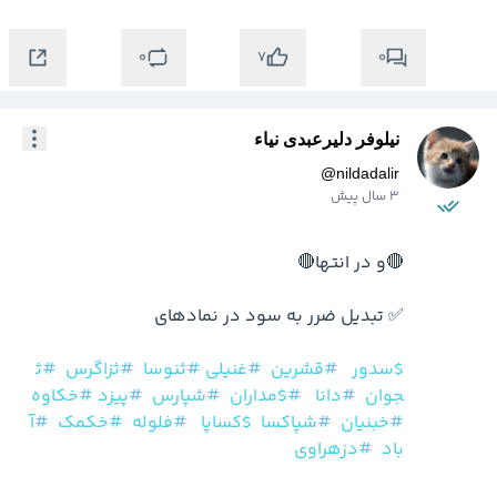
0
0
7
نیلوفر دلیرعبدی نیاء
@
nildadalir
3 سال پیش
$سدور
#قشرین
#غنیلی
#ثنوسا
#ثزاگرس
#ث
جوان
#دانا
#$مداران
#شپارس
#پیزد
#خکاوه
#خبنیان
#شپاکسا
$کساپا
#فلوله
#خکمک
#آ
باد
#دزهراوی