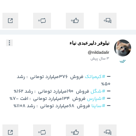
0
0
0
نیلوفر دلیرعبدی نیاء
@
nildadalir
3 سال پیش
➖ 
#کیمیاتک
 فروش  376میلیارد تومانی  : رشد 
➖ 
#شگل
➖ 
#شپارس
➖ 
#ساینا
0
0
0