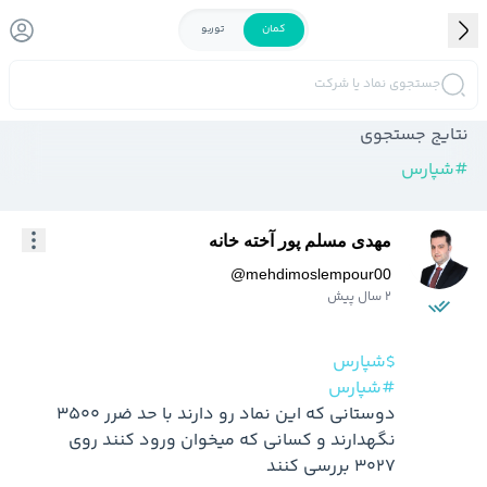
کمان
توربو
جستجوی نماد یا شرکت
نتایج جستجوی
#
شپارس
مهدی مسلم پور آخته خانه
@
mehdimoslempour00
2 سال پیش
$شپارس
#شپارس
دوستانی که این نماد رو دارند با حد ضرر 3500 
نگهدارند و کسانی که میخوان ورود کنند روی 
3027 بررسی کنند