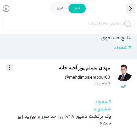
کمان
توربو
جستجوی نماد یا شرکت
نتایج جستجوی
#
شمواد
مهدی مسلم پور آخته خانه
@
mehdimoslempour00
9 ماه پیش
$شمواد
#شمواد
یک برگشت دقیق 48% ی . حد ضرر و بیارید زیر 
2500