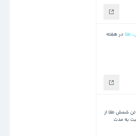
طلا
 در هفته 
 ایران اعلام کرد در ۳ ماهه نخست سال جاری ۶.۶ تن شمش طلا از 
گمرکات کشور ترخیص و وارد کشور شده که این رقم نسبت به مدت 