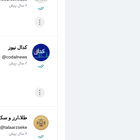
2 سال پیش
کدال نیوز
@
codalnews
2 سال پیش
طلا،ارز و سک
@
talaarzseke
2 سال پیش