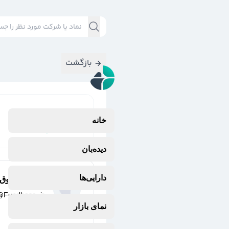
بازگشت
نتایج جستجوی
خانه
#
شمش_طلا
دیده‌بان
دارایی‌ها
مرجع صندوق‌‌ه
@
Fundbase_ir
یک سال پیش
نمای بازار