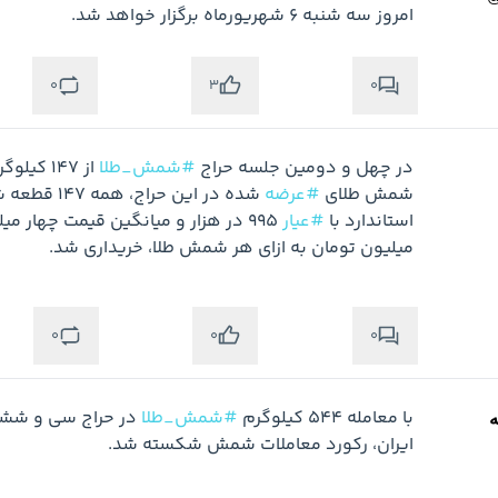
امروز سه شنبه ۶ شهریورماه برگزار خواهد شد.
0
0
3
در چهل و دومین جلسه حراج 
#شمش_طلا
شمش طلای 
#عرضه
استاندارد با 
#عیار
میلیون تومان به ازای هر شمش طلا، خریداری شد.
0
0
0
با معامله ۵۴۴ کیلوگرم 
#شمش_طلا
ه
ایران، رکورد معاملات شمش شکسته شد.