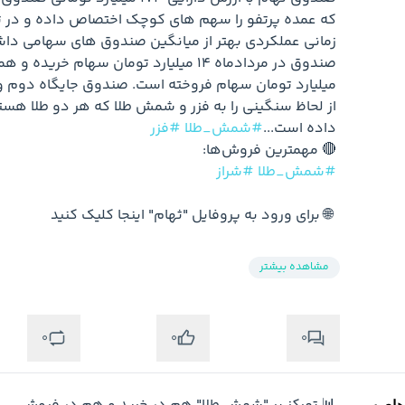
داده است...
#شمش_طلا
#فزر
🔴 مهمترین فروش‌ها:

#شمش_طلا
#شراز
 🌐 برای ورود به پروفایل "ثهام" اینجا کلیک کنید
مشاهده بیشتر
0
0
0