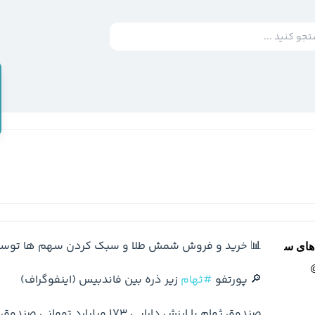
ای سرمایه‌گذاری -
🔎 پورتفو 
#ثهام