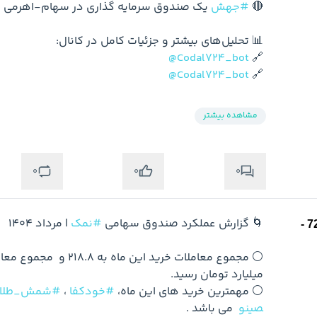
🔴 
#جهش
@Codal724_bot
🔗 
@Codal724_bot
🔗 
مشاهده بیشتر
0
0
0
🌀 گزارش عملکرد صندوق سهامی 
#نمک
⚪️ مهمترین خرید های این ماه، 
#خودکفا
 ، 
#شمش_طلا
صینو