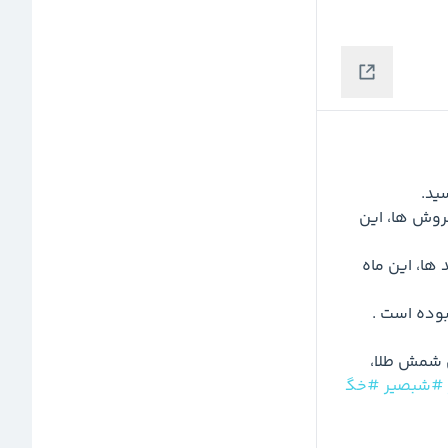
  از مهم ترین فروش ها، این 
  از مهم ترین خرید ها، این ماه 
🔴از نکات قابل توجه در این صندوق، علاوه بر فروش کل شمش طلا، 
#شبصیر
#خگ