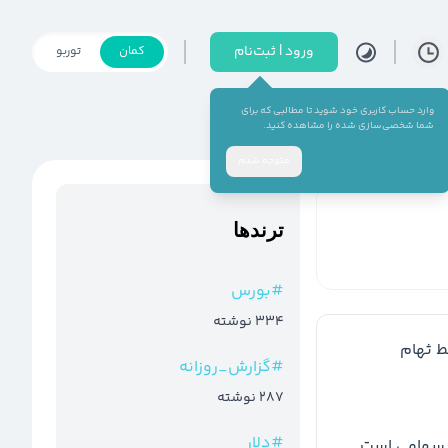
ورود | ثبت‌نام
کمان
توربو
وارد حساب کاربری خود شوید تا مطالبی که برای
شما شخصی‌سازی شده را مشاهده کنید.
متوجه شدم
ترند‌ها
#
بورس
334
نوشته
#
گزارش_روزانه
287
نوشته
#
دلار
صندوق ثهام با ارزش دارایی ۱۷۳ میلیارد تومانی صندوق سهامی است 