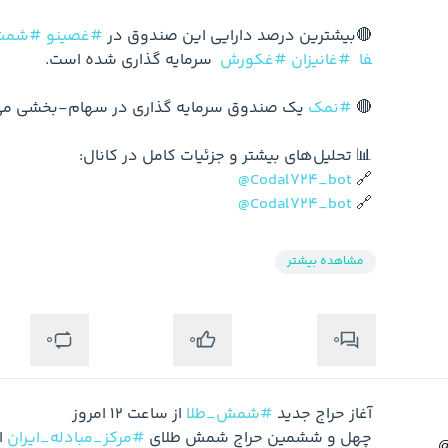
🔴بیشترین درصد دارایی این صندوق در 
#غصینو
#شمش
فا
#غانیزان
#غکورش
🔴 
#نمک
@Codal724_bot
🔗 
@Codal724_bot
🔗 
مشاهده بیشتر
0
0
0
آغاز حراج جدید 
#شمش_طلا
چهل و ششمین حراج شمش طلای 
#مرکز_مبادله_ایران