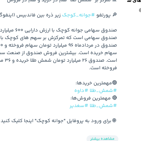
ای سرمایه‌گذاری -
🔎 پورتفو 
#جوانه_کوجک
🟢مهمترین خریدها:

#شمش_طلا
#داوه
🔴 مهمترین فروش‌ها:

#شمش_طلا
#سغدیر
 🌐 برای ورود به پروفایل "جوانه کوچک" اینجا کلیک کنید
مشاهده بیشتر