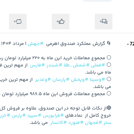
0
0
0
🌀 گزارش عملکرد صندوق اهرمی  
#جهش
⚪️ 
#فملی
#شمش_طلا
#شبندر
#فارس
⚪️ 
#وسینا
#وپخش
#پارسان
#وغدیر
خروج کامل از  نمادهای 
#فرابورس
#سپید
#پارس
#خزر
ستر
#فجهان
#فنورد
#کانسار