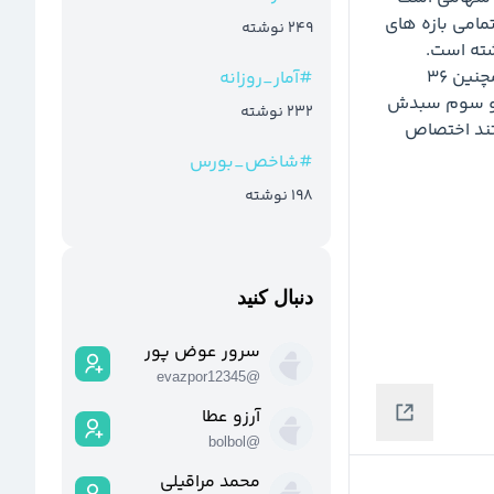
که عمده پرتفو را سهم های کوچک اختصاص داده و در تمامی بازه های 
249
نوشته
زمانی عملکردی بهتر از میانگین صندوق های سهامی داشته است. 
صندوق در مردادماه ۱۴ میلیارد تومان سهام خریده و همچنین ۳۶ 
#
آمار_روزانه
میلیارد تومان سهام فروخته است. صندوق جایگاه دوم و سوم سبدش 
232
نوشته
از لحاظ سنگینی را به فزر و شمش طلا که هر دو طلا هستند اختصاص 
#
شاخص_بورس
198
نوشته
دنبال کنید
سرور عوض پور
evazpor12345
@
آرزو عطا
bolbol
@
محمد مراقیلی