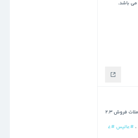
⚪️ مجموع معاملات خرید این ماه به 218.8 و  مجموع معاملات فروش 2.3 
 ، 
#عالیس
#غ