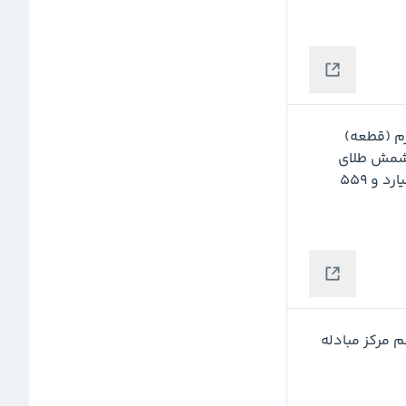
 از ۱۴۷ کیلوگرم (قطعه) 
 شده در این حراج، همه ۱۴۷ قطعه شمش طلای 
 ۹۹۵ در هزار و میانگین قیمت چهار میلیارد و ۵۵۹ 
 در حراج سی و ششم مرکز مبادله 