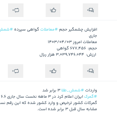
0
0
1
افزایش چشمگیر حجم 
#معاملات
 گواهی سپرده 
#شمش_
 ارزش:  ٣٬٠٣٩٬٧٤٦٬٠٤٤ هزار ریال
0
0
0
واردات 
#شمش_طلا
 ۳ برابر شد  

#گمرک
مشابه سال قبل ۳ برابر شده است.