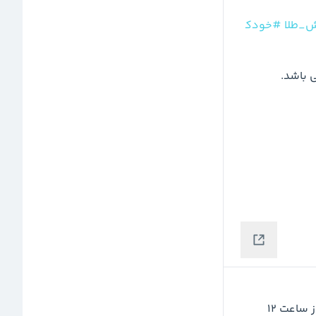
_طلا
#خودک
 از ساعت ۱۲ 