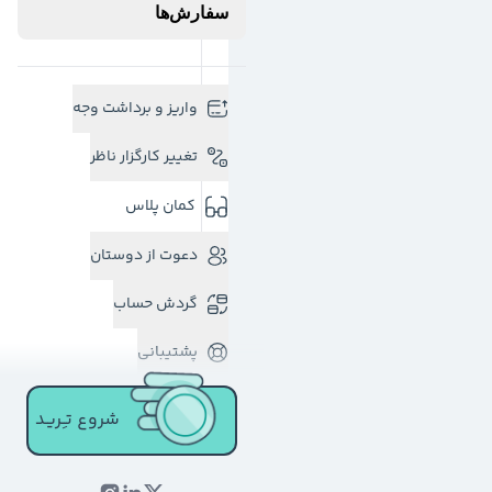
سفارش‌ها
واریز و برداشت وجه
تغییر کارگزار ناظر
کمان پلاس
دعوت از دوستان
گردش حساب
پشتیبانی
شروع تـِـریـد