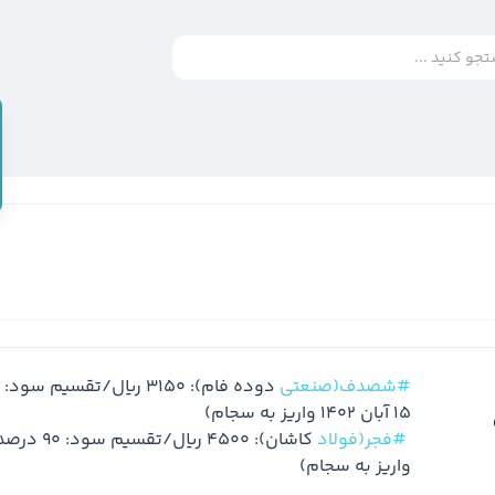
#شصدف(صنعتی
#فجر(فولاد
واریز به سجام)