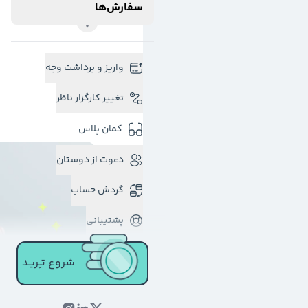
سفارش‌ها
واریز و برداشت وجه
تغییر کارگزار ناظر
کمان پلاس
دعوت از دوستان
گردش حساب
پشتیبانی
شروع تـِـریـد