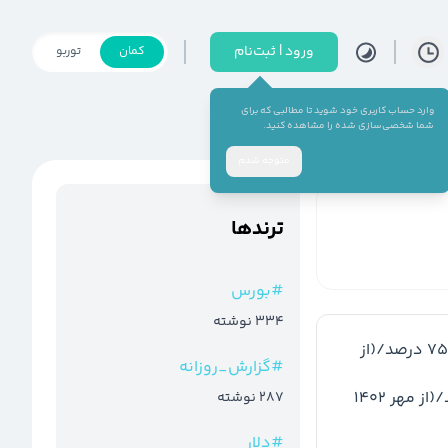
ورود | ثبت‌نام
کمان
توربو
وارد حساب کاربری خود شوید تا مطالبی که برای
شما شخصی‌سازی شده را مشاهده کنید.
متوجه شدم
ترند‌ها
#
بورس
334
نوشته
 دوده فام): 3150 ریال/تقسیم سود: 75 درصد/(از 
#
گزارش_روزانه
 کاشان): 4500 ریال/تقسیم سود: 90 درصد/(از مهر 1402 
287
نوشته
#
دلار