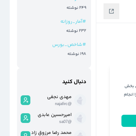
249
نوشته
#
آمار_روزانه
232
نوشته
#
شاخص_بورس
198
نوشته
دنبال کنید
ن بخش
ا انجام
مهدی نجفی
najafirc
@
امیرحسین عابدی
sa07
@
محمد رضا مرزوق زاده