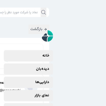
بازگشت
نتایج جستجوی
خانه
#
شصدف(صنعتی
دیده‌بان
دارایی‌ها
reza nateghi
@
rezanateghi
نمای بازار
3 سال پیش