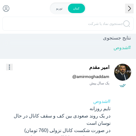
کمان
توربو
جستجوی نماد یا شرکت
نتایج جستجوی
#
شدوص
امیر مقدم
@
amirmoghaddam
یک سال پیش
#شدوص
در یک روند صعودی بین کف و سقف کانال در حال 