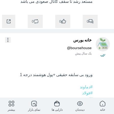
مستعد رشد تا سقف کانال صعودی می باشد 

0
0
0
خانه بورس
@
boursehouse
یک سال پیش
#دماوند
#فولاد
#کروی
#دسبحا
خانه
دیده‌بان
دارایی ها
نمای بازار
بیشتر
#کلر