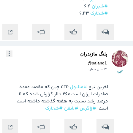
#شیران
 6.4

#شخارک
 6.43

0
0
0
پلنگ مازندران
@
palang1
3 سال پیش
اخرین نرخ 
#متانول
 CFR چین که مقصد عمده 
صادرات ایران است 260 دلار گزارش شده که 11 
درصد رشد نسبت به هفته گذشته داشته است 
است  
#زاگرس
#شفن
#شخارک
0
0
0