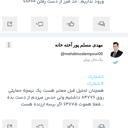
ورود نداریم . حد ضرر از دست رفتن 68200
0
0
0
مهدی مسلم پور آخته خانه
@
mehdimoslempour00
یک سال پیش
$شخارک
#شخارک
همچنان تحلیل قبل معتبر هست یک نیمچه حمایتی 
روی 84776 داشتیم ولی حدس میزدم از دست بده 
...فعلا هموت 64775 اگر برسه ارزنده هست
0
0
1