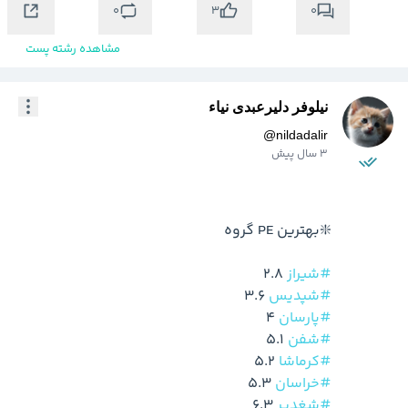
0
0
3
مشاهده رشته پست
نیلوفر دلیرعبدی نیاء
@
nildadalir
3 سال پیش
#شیراز
 2.8

#شپدیس
 3.6

#پارسان
 4

#شفن
 5.1

#کرماشا
 5.2

#خراسان
 5.3

#شغدیر
 6.3
