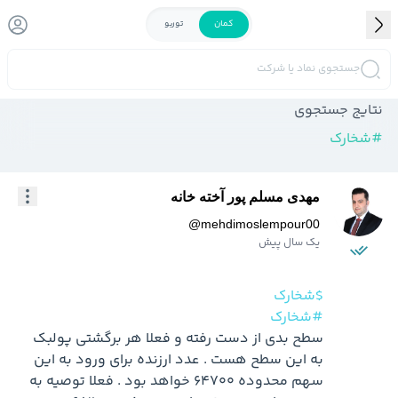
کمان
توربو
جستجوی نماد یا شرکت
نتایج جستجوی
#
شخارک
مهدی مسلم پور آخته خانه
@
mehdimoslempour00
یک سال پیش
$شخارک
#شخارک
سطح بدی از دست رفته و فعلا هر برگشتی پولبک 
به این سطح هست . عدد ارزنده برای ورود به این 
سهم محدوده 64700 خواهد بود . فعلا توصیه به 