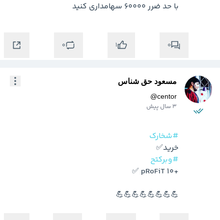
با حد ضرر 60000 سهامداری کنید
0
0
1
مسعود حق شناس
@
centor
3 سال پیش
#شخارک
خرید✅️

#وبرکتح
💪💪💪💪💪💪💪💪
