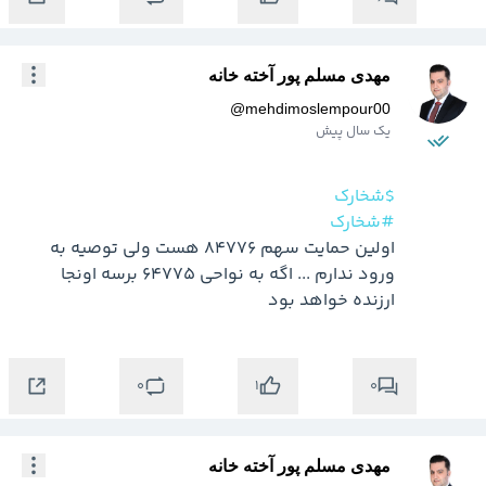
مهدی مسلم پور آخته خانه
@
mehdimoslempour00
یک سال پیش
$شخارک
#شخارک
اولین حمایت سهم 84776 هست ولی توصیه به 
ورود ندارم ... اگه به نواحی 64775 برسه اونجا 
ارزنده خواهد بود
0
0
1
مهدی مسلم پور آخته خانه