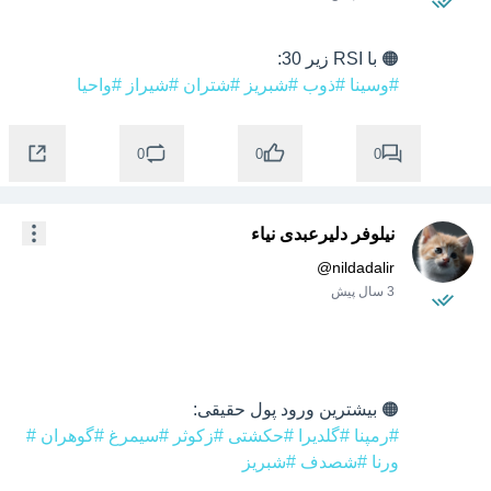
🟠 با RSI زیر 30:

#وسینا
#ذوب
#شبریز
#شتران
#شیراز
#واحیا
0
0
0
نیلوفر دلیرعبدی نیاء
@
nildadalir
3 سال پیش
🟠 بیشترین ورود پول حقیقی:

#رمپنا
#گلدیرا
#حکشتی
#زکوثر
#سیمرغ
#گوهران
#
ورنا
#شصدف
#شبریز