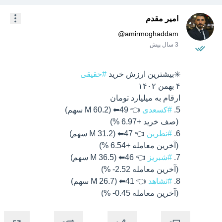
امیر مقدم
@
amirmoghaddam
3 سال پیش
✳️بیشترین ارزش خرید 
#حقیقی
5. 
#کسعدی
6. 
#نطرین
7. 
#شبریز
8. 
#ثشاهد
 (آخرین معامله 0.45- %)