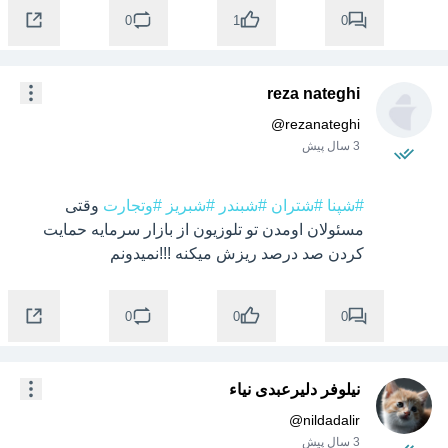
0
0
1
reza nateghi
@
rezanateghi
3 سال پیش
#شپنا
#شتران
#شبندر
#شبریز
#وتجارت
 وقتی 
مسئولان اومدن تو تلوزیون از بازار سرمایه حمایت 
کردن صد درصد ریزش میکنه !!!نمیدونم
0
0
0
نیلوفر دلیرعبدی نیاء
@
nildadalir
3 سال پیش