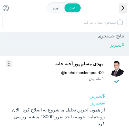
کمان
توربو
جستجوی نماد یا شرکت
نتایج جستجوی
#
شبریز
مهدی مسلم پور آخته خانه
@
mehdimoslempour00
9 ماه پیش
$شبریز
#شبریز
از همون اخرین تحلیل ما شروع به اصلاح کرد . الان 
رو حمایت خوبیه با حد ضرر 18000 میشه بررسی 
کرد