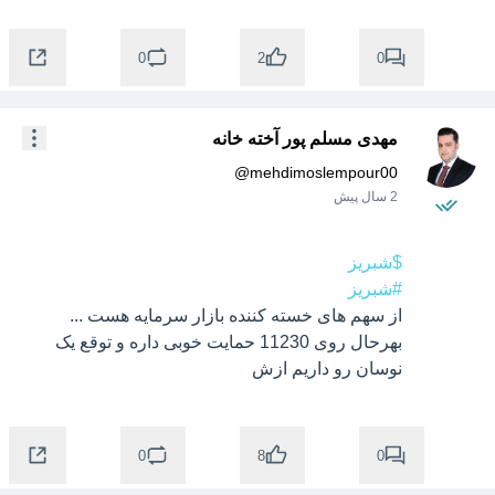
0
0
2
مهدی مسلم پور آخته خانه
@
mehdimoslempour00
2 سال پیش
$شبریز
#شبریز
از سهم های خسته کننده بازار سرمایه هست ... 
بهرحال روی 11230 حمایت خوبی داره و توقع یک 
نوسان رو داریم ازش
0
0
8