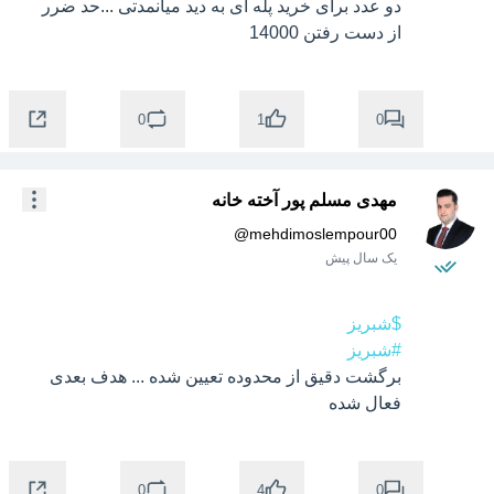
دو عدد برای خرید پله ای به دید میانمدتی ...حد ضرر 
از دست رفتن 14000
0
0
1
مهدی مسلم پور آخته خانه
@
mehdimoslempour00
یک سال پیش
$شبریز
#شبریز
برگشت دقیق از محدوده تعیین شده ... هدف بعدی 
فعال شده
0
0
4