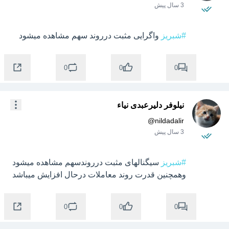
3 سال پیش
#شبریز
 واگرایی مثبت درروند سهم مشاهده میشود
0
0
0
نیلوفر دلیرعبدی نیاء
@
nildadalir
3 سال پیش
#شبریز
 سیگنالهای مثبت درروندسهم مشاهده میشود 
وهمچنین قدرت روند معاملات درحال افزایش میباشد
0
0
0