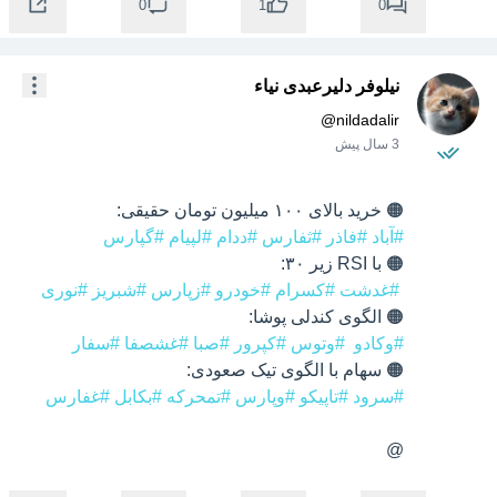
0
0
1
نیلوفر دلیرعبدی نیاء
@
nildadalir
3 سال پیش
🟠 خرید بالای ۱۰۰ میلیون تومان حقیقی:

#آباد
#فاذر
#ثفارس
#ددام
#لپیام
#گپارس
#غدشت
#کسرام
#خودرو
#زپارس
#شبریز
#نوری
🟠 الگوی کندلی پوشا:

#وکادو
#وتوس
#کپرور
#صبا
#غشصفا
#سفار
🟠 سهام با الگوی تیک صعودی:

#سرود
#تاپیکو
#وپارس
#تمحرکه
#بکابل
#غفارس
@