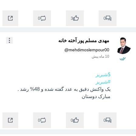
0
0
3
مهدی مسلم پور آخته خانه
@
mehdimoslempour00
10 ماه پیش
$شبریز
#شبریز
یک واکنش دقیق به عدد گفته شده و 48% رشد . 
مبارک دوستان
0
0
0