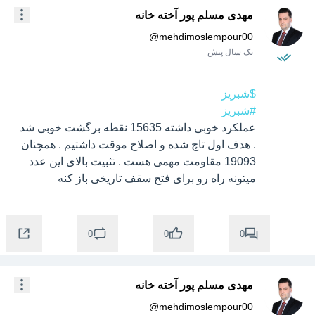
مهدی مسلم پور آخته خانه
@
mehdimoslempour00
یک سال پیش
$شبریز
#شبریز
عملکرد خوبی داشته 15635 نقطه برگشت خوبی شد 
. هدف اول تاچ شده و اصلاح موقت داشتیم . همچنان 
19093 مقاومت مهمی هست . تثبیت بالای این عدد 
میتونه راه رو برای فتح سقف تاریخی باز کنه
0
0
0
مهدی مسلم پور آخته خانه
@
mehdimoslempour00