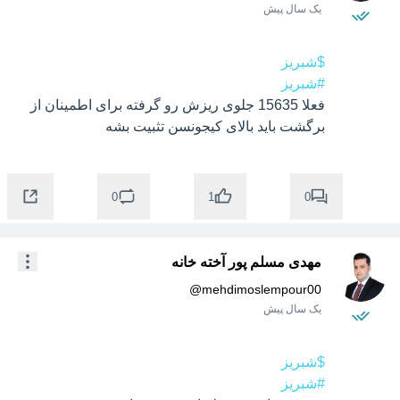
یک سال پیش
$شبریز
#شبریز
فعلا 15635 جلوی ریزش رو گرفته برای اطمینان از 
برگشت باید بالای کیجونسن تثبیت بشه
0
0
1
مهدی مسلم پور آخته خانه
@
mehdimoslempour00
یک سال پیش
$شبریز
#شبریز