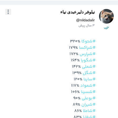
نیلوفر دلیرعبدی نیاء
@
nildadalir
3 سال پیش
#شتوکا
 320%

#شپاکسا
 179%

#شپارس
 172%

#شگویا
 164%

#شملی
 142%

#شگل
 139%

#ساینا
 120%

#شمواد
 117%

#شسینا
 106%

#بوعلی
 90%

#شیران
 89%

#شاملا
 86%

#شفارا
 83%
