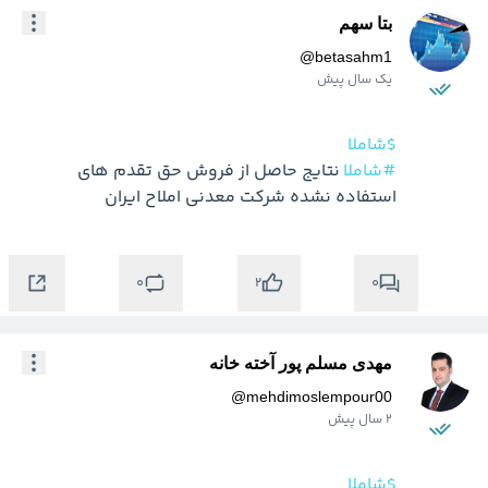
بتا سهم
@
betasahm1
یک سال پیش
$شاملا
#شاملا
 نتایج حاصل از فروش حق تقدم های 
استفاده نشده شرکت معدني املاح ايران
0
0
2
مهدی مسلم پور آخته خانه
@
mehdimoslempour00
2 سال پیش
$شاملا