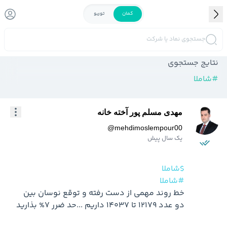
کمان
توربو
جستجوی نماد یا شرکت
نتایج جستجوی
#
شاملا
مهدی مسلم پور آخته خانه
@
mehdimoslempour00
یک سال پیش
$شاملا
#شاملا
خط روند مهمی از دست رفته و توقع نوسان بین 
دو عدد 12179 تا 14037 داریم ...حد ضرر 7% بذارید