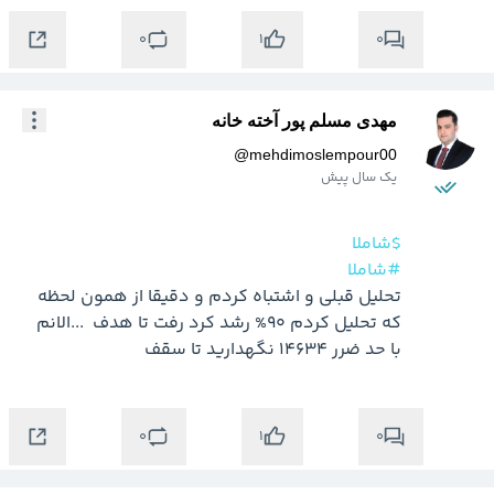
0
0
1
مهدی مسلم پور آخته خانه
@
mehdimoslempour00
یک سال پیش
$شاملا
#شاملا
تحلیل قبلی و اشتباه کردم و دقیقا از همون لحظه 
که تحلیل کردم 90% رشد کرد رفت تا هدف  ...الانم 
با حد ضرر 14634 نگهدارید تا سقف 
0
0
1