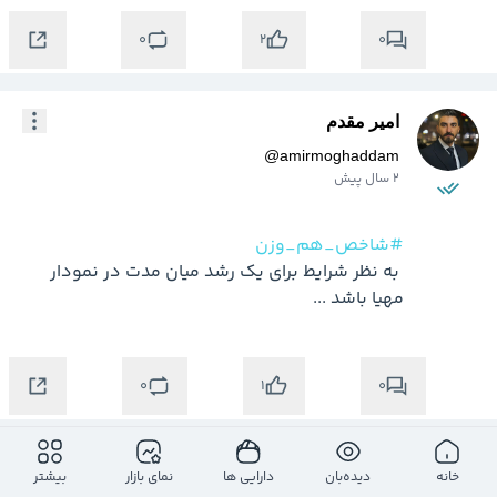
0
0
2
امیر مقدم
@
amirmoghaddam
2 سال پیش
#شاخص_هم_وزن
 به نظر شرایط برای یک رشد میان مدت در نمودار 
مهیا باشد ...
0
0
1
باربد رازدار
خانه
دیده‌بان
دارایی ها
نمای بازار
بیشتر