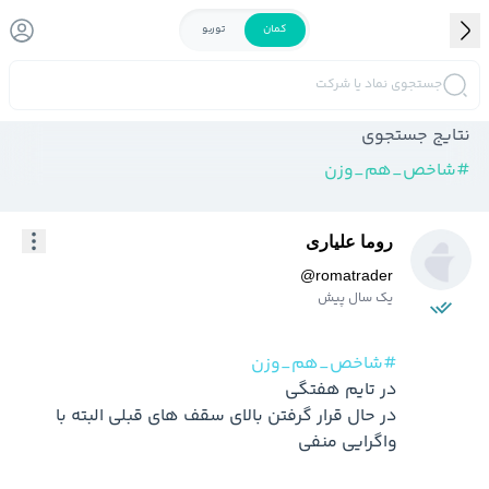
کمان
توربو
جستجوی نماد یا شرکت
نتایج جستجوی
#
شاخص_هم_وزن
روما علیاری
@
romatrader
یک سال پیش
#شاخص_هم_وزن
در حال قرار گرفتن بالای سقف های قبلی البته با 
واگرایی منفی