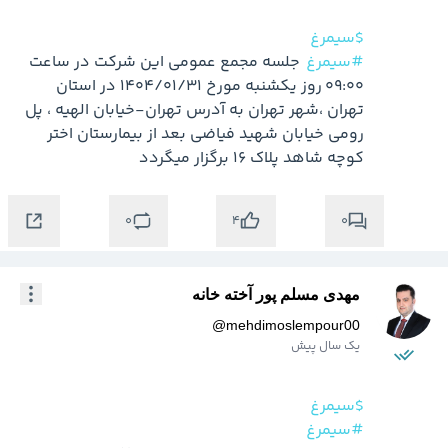
$سیمرغ
#سیمرغ
  جلسه مجمع عمومی این شرکت در ساعت 
09:00 روز یکشنبه مورخ 1404/01/31 در استان 
تهران ،شهر تهران به آدرس تهران-خيابان الهيه ، پل 
رومي خيابان شهيد فياضي بعد از بيمارستان اختر 
کوچه شاهد پلاک 16 برگزار میگردد
0
0
4
مهدی مسلم پور آخته خانه
@
mehdimoslempour00
یک سال پیش
$سیمرغ
#سیمرغ