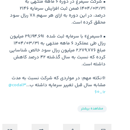
▪️ شرکت سیمرغ در دوره 6 ماهه منتهی به 
1404/03/31 ضمن ثبت افزایش سرمایه 2146 
درصد، در این دوره به ازای هر سهم 78 ریال سود 
▪️ «سیمرغ» با سرمایه ثبت شده  29,194,691 میلیون 
ریال طی عملکرد 6 ماهه منتهی به 1404/03/31 
مبلغ 2,279,776 میلیون ریال سود خالص شناسایی 
کرده که نسبت به سال گذشته 42 درصد کاهش 
❇️نکته مهم: در مواردی که شرکت نسبت به مدت 
مشابه سال قبل تغییر سرمایه داشته ب...
@codal3
60_ir
مشاهده بیشتر