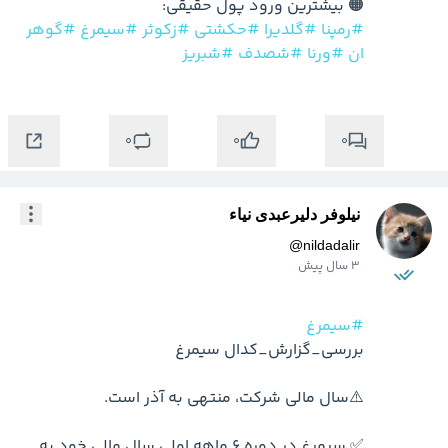
🟠 بیشترین ورود پول حقیقی:

#رمپنا
#گلدیرا
#حکشتی
#زکوثر
#سیمرغ
#گوهر
ان
#ورنا
#شصدف
#شبریز
0
0
0
نیلوفر دلیرعبدی نیاء
@
nildadalir
3 سال پیش
#سیمرغ
✅ سیمرغ در دوره 6 ماهه اولی سال مالی خود به 