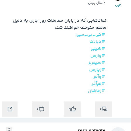
2 سال پیش
نمادهایی که در پایان معاملات روز جاری به دلیل 
#کی_بی_سی:
#دبالک
#شپلی
#وارس
#سیمرغ
#زپارس
#وآفر
#غپآذر
#زماهان
0
0
2
reza nateghi