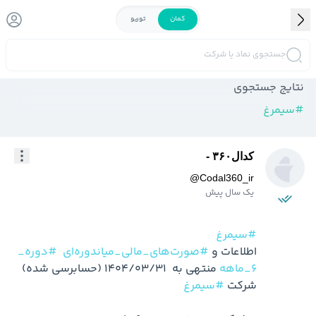
کمان
توربو
جستجوی نماد یا شرکت
نتایج جستجوی
#
سیمرغ
کدال۳۶۰ -
@
Codal360_ir
یک سال پیش
#سیمرغ
اطلاعات و 
#صورت‌های_مالی_میاندوره‌ای
#دوره_
6_ماهه
 منتهی به  1404/03/31 (حسابرسی شده) 
شرکت 
#سیمرغ