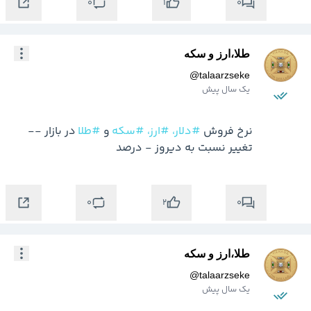
0
0
1
طلا،ارز و سکه
@
talaarzseke
یک سال پیش
نرخ فروش 
#دلار،
#ارز،
#سکه
 و 
#طلا
 در بازار -- 
تغییر نسبت به دیروز - درصد
0
0
2
طلا،ارز و سکه
@
talaarzseke
یک سال پیش