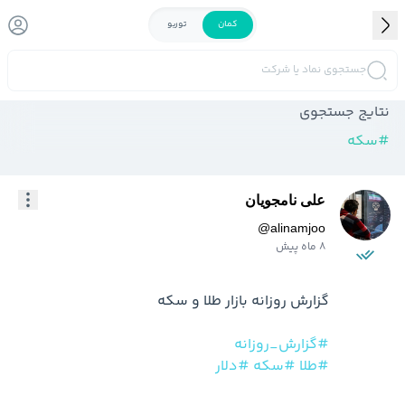
کمان
توربو
جستجوی نماد یا شرکت
نتایج جستجوی
#
سکه
علی نامجویان
@
alinamjoo
8 ماه پیش
#گزارش_روزانه
#طلا
#سکه
#دلار