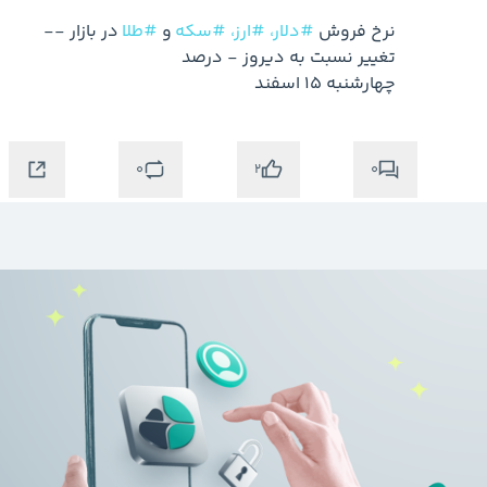
نرخ فروش 
#دلار،
#ارز،
#سکه
 و 
#طلا
 در بازار -- 
چهارشنبه ۱۵ اسفند
0
0
2