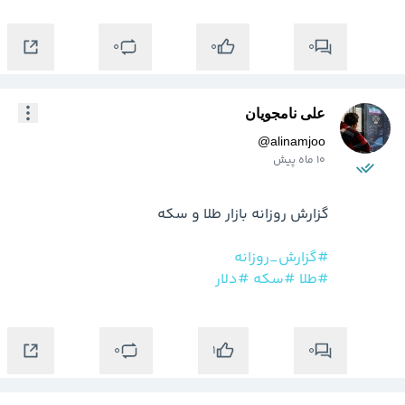
0
0
0
علی نامجویان
@
alinamjoo
10 ماه پیش
#گزارش_روزانه
#طلا
#سکه
#دلار
0
0
1