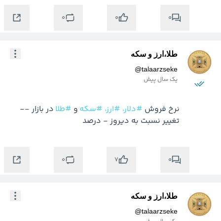
0
0
0
طلا،ارز و سکه
@
talaarzseke
یک سال پیش
نرخ فروش 
#دلار،
#ارز،
#سکه
 و 
#طلا
 در بازار -- 
تغییر نسبت به دیروز - درصد
0
0
7
طلا،ارز و سکه
@
talaarzseke