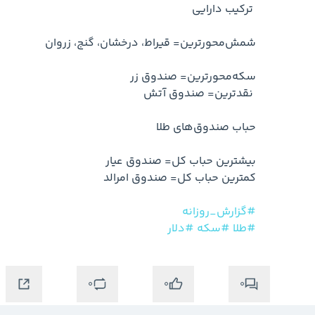
#گزارش_روزانه
#طلا
#سکه
#دلار
0
0
0