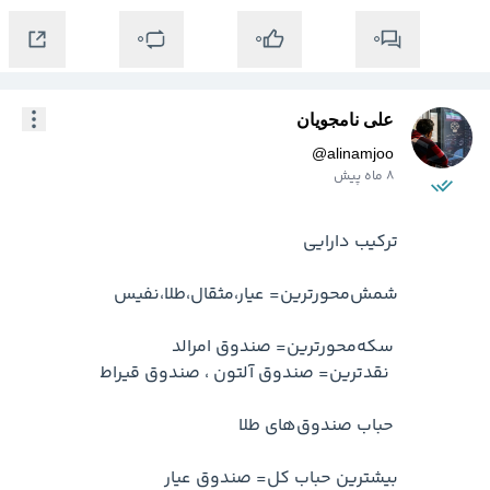
0
0
0
علی نامجویان
@
alinamjoo
8 ماه پیش