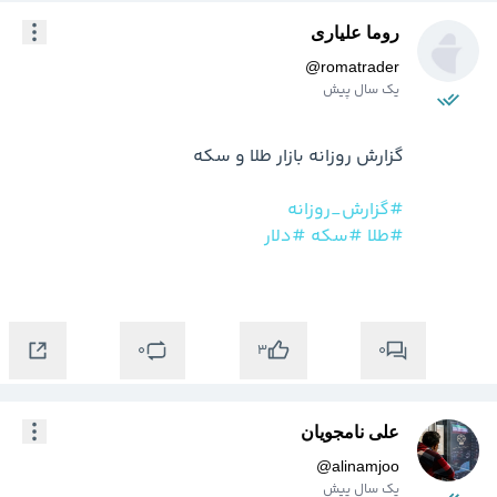
روما علیاری
@
romatrader
یک سال پیش
#گزارش_روزانه
#طلا
#سکه
#دلار
0
0
3
علی نامجویان
@
alinamjoo
یک سال پیش