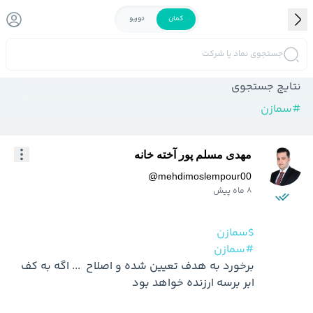
کمان
توربو
جستجوی نماد یا شرکت
نتایج جستجوی
#
سمازن
مهدی مسلم پور آخته خانه
@
mehdimoslempour00
8 ماه پیش
$سمازن
#سمازن
برخورد به هدف تعیین شده و اصلاح  ... اگه به کف 
ابر برسه ارزنده خواهد بود