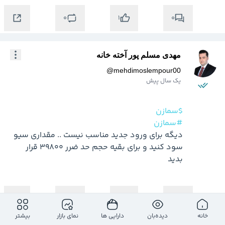
0
0
1
مهدی مسلم پور آخته خانه
@
mehdimoslempour00
یک سال پیش
$سمازن
#سمازن
دیگه برای ورود جدید مناسب نیست .. مقداری سیو 
سود کنید و برای بقیه حجم حد ضرر 39800 قرار 
بدید
0
0
1
خانه
دیده‌بان
دارایی ها
نمای بازار
بیشتر