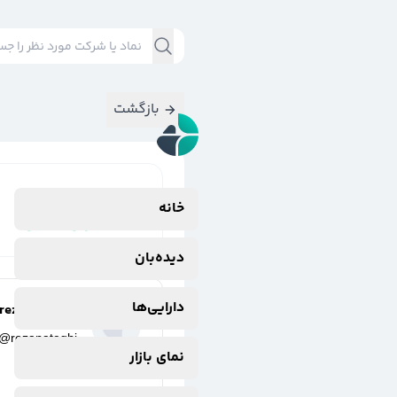
بازگشت
نتایج جستجوی
خانه
#
سفارس(سیمان
دیده‌بان
دارایی‌ها
reza nateghi
@
rezanateghi
نمای بازار
3 سال پیش