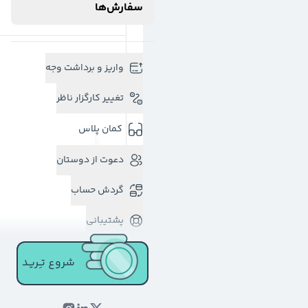
سفارش‌ها
واریز و برداشت وجه
تغییر کارگزار ناظر
کمان پلاس
دعوت از دوستان
گردش حساب
پشتیبانی
شروع تـِـریـد