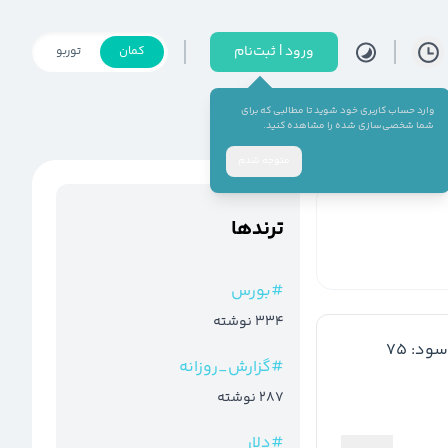
ورود | ثبت‌نام
کمان
توربو
وارد حساب کاربری خود شوید تا مطالبی که برای
شما شخصی‌سازی شده را مشاهده کنید.
متوجه شدم
ترند‌ها
#
بورس
334
نوشته
 فارس وخوزستان): 4200 ریال/تقسیم سود: 75 
#
گزارش_روزانه
287
نوشته
#
دلار