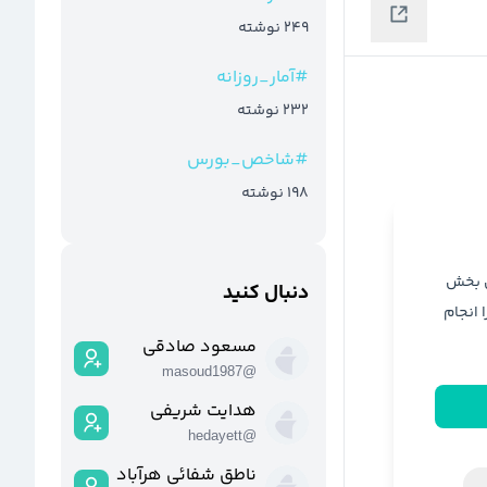
249
نوشته
#
آمار_روزانه
232
نوشته
#
شاخص_بورس
198
نوشته
ن بخش
دنبال کنید
ا انجام
مسعود صادقی
masoud1987
@
هدایت شریفی
hedayett
@
ناطق شفائی هرآباد