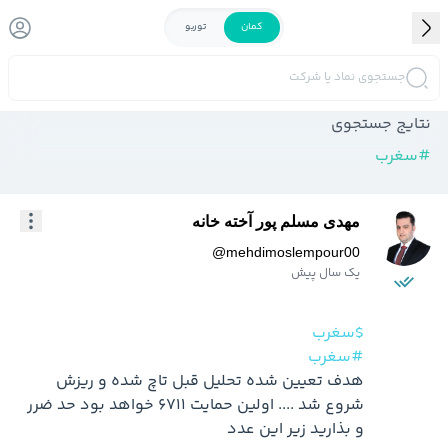
کمان
توربو
جستجوی نماد یا شرکت
نتایج جستجوی
#
سغرب
مهدی مسلم پور آخته خانه
@
mehdimoslempour00
یک سال پیش
$سغرب
#سغرب
هدف تعیین شده تحلیل قبل تاچ شده و ریزش 
شروع شد .... اولین حمایت 6711 خواهد بود حد ضرر 
و بذارید زیر این عدد