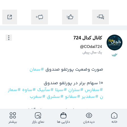
0
0
1
کانال کدال 724
@
COdal724
یک سال پیش
صورت وضعیت پورتفو صندوق 
#سمان
10 سهام برتر در پورتفو صندوق

#سفارس
#ستران
#سیتا
#سآبیک
#ساوه
#سماز
ن
#سغدیر
#سفانو
#سشرق
#سغرب
در  دوره اسفند ماه 52.9 میلیارد تومان خرید و 41.5 
خانه
دیده‌بان
دارایی ها
نمای بازار
بیشتر
میلیارد تومان فروش
