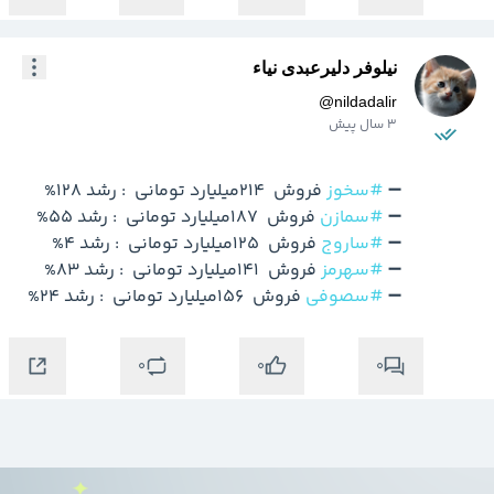
نیلوفر دلیرعبدی نیاء
@
nildadalir
3 سال پیش
➖ 
#سخوز
➖ 
#سمازن
➖ 
#ساروج
➖ 
#سهرمز
➖ 
#سصوفی
 فروش  156میلیارد تومانی  : رشد 24%

0
0
0