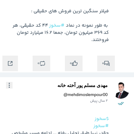
 به طور نمونه در نماد 
#سخوز
 ۴۴ کد حقیقی، هر 
کد ۳۶۹ میلیون تومان، جمعا ۱۶.۲ میلیارد تومان 
فروختند.
0
0
0
مهدی مسلم پور آخته خانه
@
mehdimoslempour00
2 سال پیش
$سخوز
#سخوز
چقدر زیبا طبق تحلیل رفته ... ادامه مسیر مشخص 