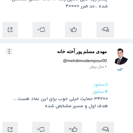
شده ..حد ضرر 40000
0
0
1
مهدی مسلم پور آخته خانه
@
mehdimoslempour00
2 سال پیش
$سخوز
#سخوز
34200 حمایت خیلی خوب برای این نماد هست ... 
هدف اول و مسیر مشخص شده
0
0
3