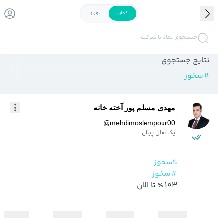
کمان
توربو
جستجوی نماد یا شرکت
نتایج جستجوی
#
سخوز
مهدی مسلم پور آخته خانه
@
mehdimoslempour00
یک سال پیش
$سخوز
#سخوز
103 % تا الان 