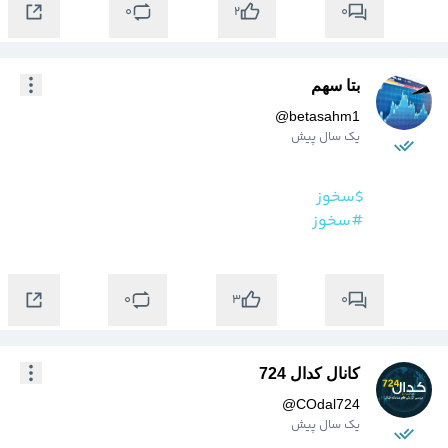
0
0
2
بتا سهم
@
betasahm1
یک سال پیش
$سخوز
#سخوز
0
0
3
کانال کدال 724
@
COdal724
یک سال پیش