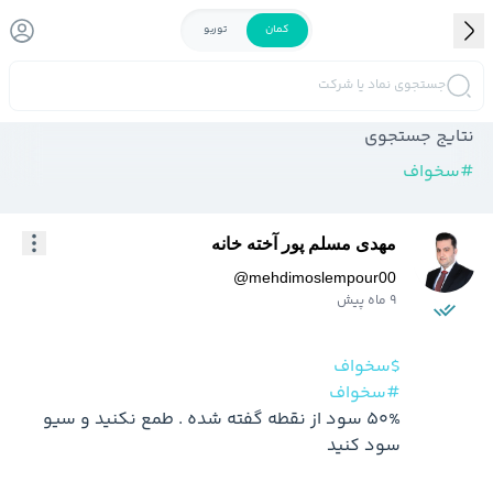
کمان
توربو
جستجوی نماد یا شرکت
نتایج جستجوی
#
سخواف
مهدی مسلم پور آخته خانه
@
mehdimoslempour00
9 ماه پیش
$سخواف
#سخواف
50% سود از نقطه گفته شده . طمع نکنید و سیو 
سود کنید