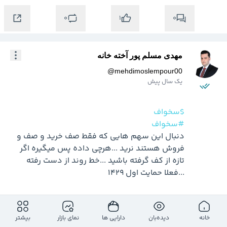
0
0
1
مهدی مسلم پور آخته خانه
@
mehdimoslempour00
یک سال پیش
$سخواف
#سخواف
دنبال این سهم هایی که فقط صف خرید و صف و 
فروش هستند نرید ...هرچی داده پس میگیره اگر 
تازه از کف گرفته باشید ...خط روند از دست رفته 
...فعلا حمایت اول 1429
0
0
1
خانه
دیده‌بان
دارایی ها
نمای بازار
بیشتر