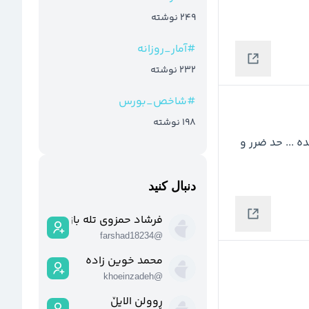
249
نوشته
#
آمار_روزانه
232
نوشته
#
شاخص_بورس
198
نوشته
چارت خوب و تکنیکالیی داره  به حمایت ها و اهداف پایبنده ... حد ضرر و 
دنبال کنید
فرشاد حمزوی تله بازلو
farshad18234
@
محمد خوین زاده
khoeinzadeh
@
ڕوولن الایڵ