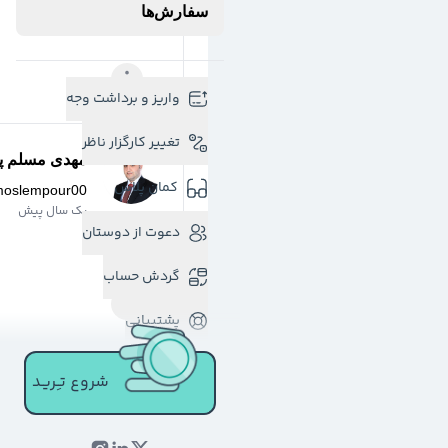
سفارش‌ها
واریز و برداشت وجه
تغییر کارگزار ناظر
مهدی مسلم پو
کمان پلاس
moslempour00
یک سال پیش
دعوت از دوستان
گردش حساب
پشتیبانی
شروع تـِـریـد
سارا سلیمانی
@
sarasol
یک سال پیش