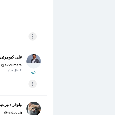
علی کیومرثی
@
akioumarsi
3 سال پیش
نیلوفر دلیرعبد
@
nildadalir