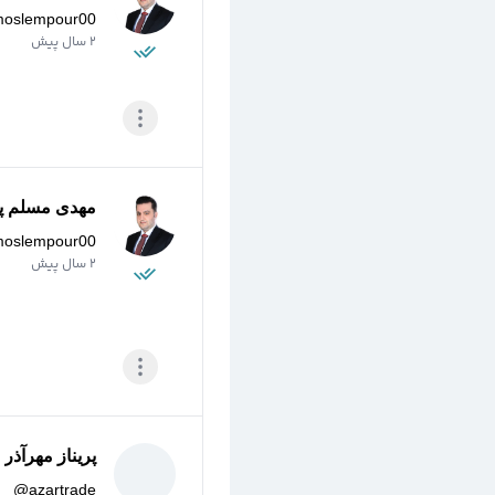
moslempour00
2 سال پیش
مهدی مسلم پو
moslempour00
2 سال پیش
پریناز مهرآذر
@
azartrade