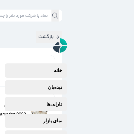
بازگشت
نتایج جستجوی
خانه
#
سخاش
دیده‌بان
دارایی‌ها
پارسا مدنی
samadani9099
9 ماه پیش
نمای بازار