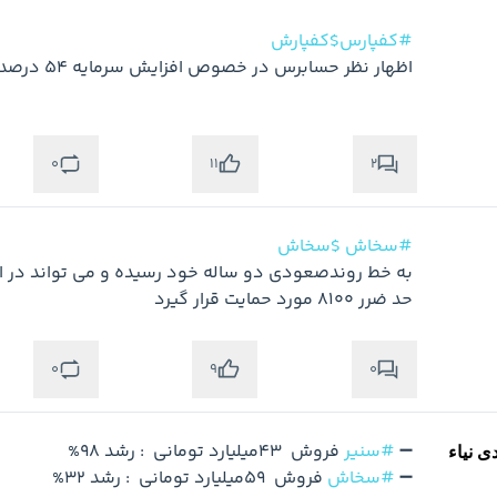
#کفپارس$کفپارش
0
2
11
#سخاش
$سخاش
حد ضرر ۸۱۰۰ مورد حمایت قرار گیرد
0
0
9
➖ 
#سنیر
ی نیاء
➖ 
#سخاش