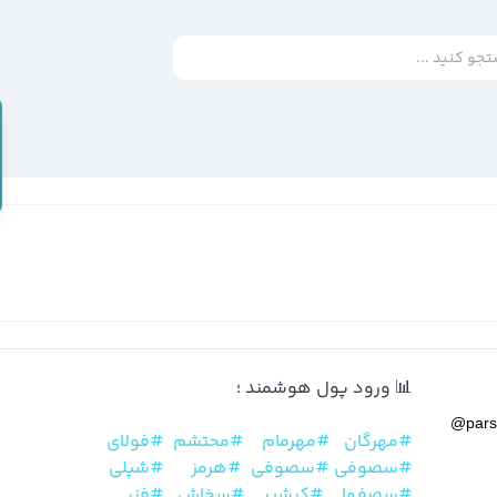
@
par
#مهرگان
#مهرمام
#محتشم
#فولای
#سصوفی
#سصوفی
#هرمز
#شپلی
#سصفها
#کپشیر
#سخاش
#فزر