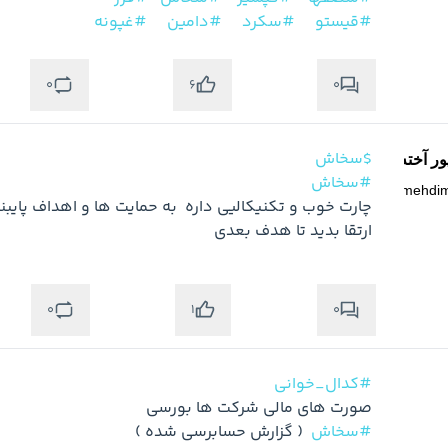
#قیستو
#سکرد
#دامین
#غپونه
0
0
6
$سخاش
ر آخته خانه
#سخاش
@
mehdi
ارتقا بدید تا هدف بعدی
0
0
1
#کدال_خوانی
صورت های مالی شرکت ها بورسی  

#سخاش