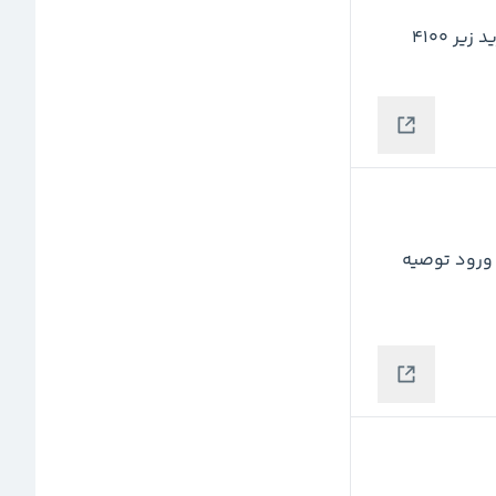
ر 4100
سقف تاریخی شکسته شده و داره بهش پولبک میزنه ... ورود توصیه 