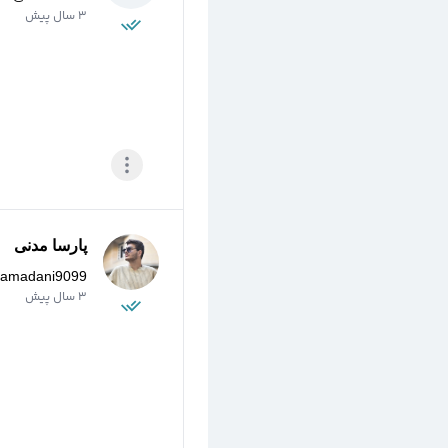
3 سال پیش
پارسا مدنی
samadani9099
3 سال پیش