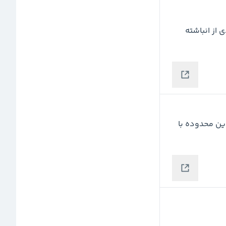
به خط روندصعودی دو ساله خود رسیده و می تواند در این محدوده با 