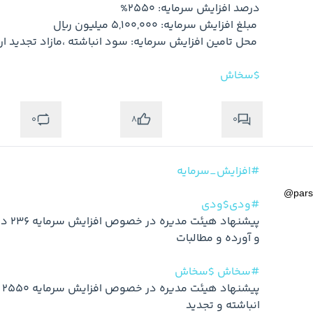
$سخاش
0
0
8
#افزایش_سرمایه
@
par
#ودی$ودی
#سخاش
$سخاش