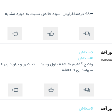
⬅️98 درصدافزایش  سود خالص نسبت به دوره مشابه
0
0
0
$سخاش
ر آخته خانه
#سخاش
@
mehdi
سهامداری تا 8500
0
0
1
$سخاش
ر آخته خانه