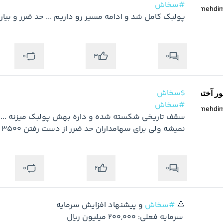
#سخاش
@
mehdi
پولبک کامل شد و ادامه مسیر رو داریم ... حد ضرر و بیارید زی
0
0
3
$سخاش
ر آخته خانه
#سخاش
@
mehdi
نمیشه ولی برای سهامداران حد ضرر از دست رفتن 3500
0
0
2
🔺 
#سخاش