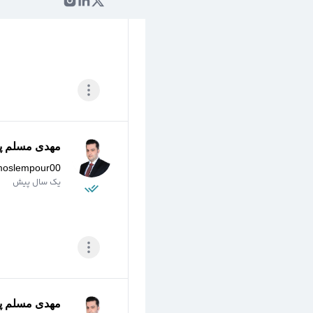
مهدی مسلم پو
moslempour00
یک سال پیش
مهدی مسلم پو