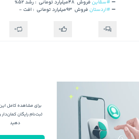
➖ 
#سقاین
➖ 
#اردستان
 فروش  93میلیارد تومانی  : افت -
0
0
0
برای مشاهده کامل ای
ثبت‌نام رایگان کمان‌دار ر
دهید