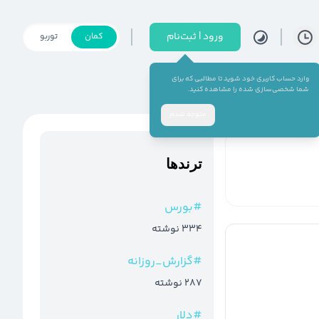
ورود | ثبت‌نام
کمان
توربو
وارد حساب کاربری خود شوید تا مطالبی که برای
شما شخصی‌سازی شده را مشاهده کنید.
متوجه شدم
ترند‌ها
#
بورس
334
نوشته
#
گزارش_روزانه
287
نوشته
#
دلار