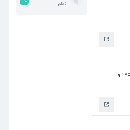
fgd6i
@
واضح گفتیم به هدف اول رسید ... حد ضرر و بیارید زیر 4750 و 