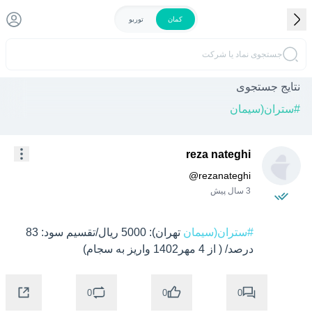
کمان
توربو
جستجوی نماد یا شرکت
نتایج جستجوی
#
ستران(سیمان
reza nateghi
@
rezanateghi
3 سال پیش
#ستران(سیمان
 تهران): 5000 ریال/تقسیم سود: 83 
درصد/ ( از 4 مهر1402 واریز به سجام)
0
0
0