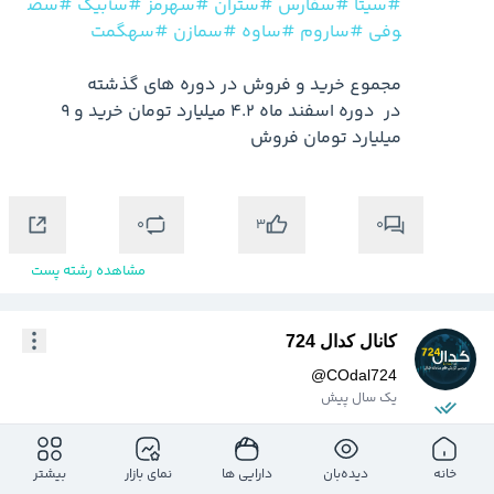
#سیتا
#سفارس
#ستران
#سهرمز
#سآبیک
#سص
وفی
#ساروم
#ساوه
#سمازن
#سهگمت
در  دوره اسفند ماه 4.2 میلیارد تومان خرید و 9 
میلیارد تومان فروش

0
0
3
مشاهده رشته پست
کانال کدال 724
@
COdal724
یک سال پیش
$سیمانا
خانه
دیده‌بان
دارایی ها
نمای بازار
بیشتر
صورت وضعیت پورتفو صندوق 
#سیمانا