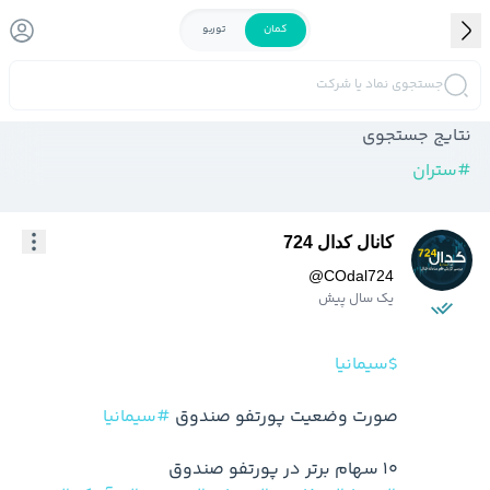
کمان
توربو
جستجوی نماد یا شرکت
نتایج جستجوی
#
ستران
کانال کدال 724
@
COdal724
یک سال پیش
$سیمانیا
صورت وضعیت پورتفو صندوق 
#سیمانیا
10 سهام برتر در پورتفو صندوق
