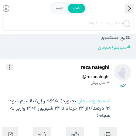
کمان
توربو
جستجوی نماد یا شرکت
نتایج جستجوی
#
سبجنو(سیمان
reza nateghi
@
rezanateghi
3 سال پیش
#سبجنو(سیمان
 بجنورد): 5695 ریال/تقسیم سود: 
99 درصد/(از 24 خرداد تا 24 شهریور 1402 واریز به 
سجام)
0
0
0