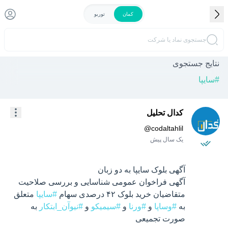
کمان
توربو
جستجوی نماد یا شرکت
نتایج جستجوی
#
سایپا
کدال تحلیل
@
codaltahlil
یک سال پیش
آگهی فراخوان عمومی شناسایی و بررسی صلاحیت 
متقاضیان خرید بلوک ۴۲ درصدی سهام 
#سایپا
 متعلق 
به 
#وساپا
 و 
#ورنا
 و 
#سیمیکو
 و 
#نیوآن_ابتکار
 به 
صورت تجمیعی