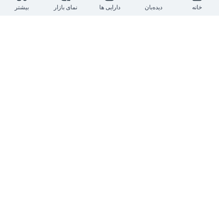
خانه
دیده‌بان
دارایی ها
نمای بازار
بیشتر
2 سال پیش
امروز ۱۳ تیر ماه 
#مجمع
 عمومی عادی سالیانه گروه 
سرمایه گذاری 
#سایپا
 با حضور بیش از ۶۷ درصد 
#س
هامداران
 در حال برگزاری است.

$وساپا
0
0
0
مهسا وکیل
@
mahsabourse
2 سال پیش
صدور مجوز افزایش سرمایه از محل تجدید ارزیابی 