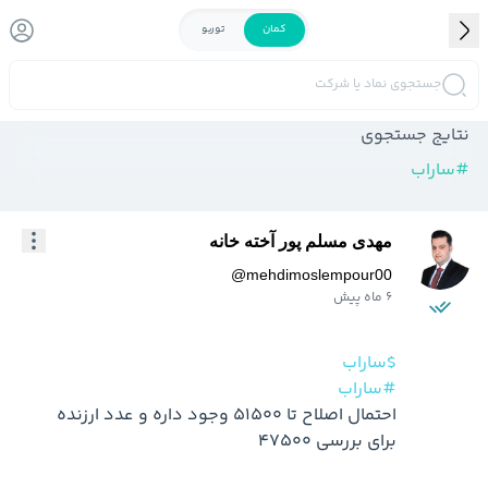
کمان
توربو
جستجوی نماد یا شرکت
نتایج جستجوی
#
ساراب
مهدی مسلم پور آخته خانه
@
mehdimoslempour00
6 ماه پیش
$ساراب
#ساراب
احتمال اصلاح تا 51500 وجود داره و عدد ارزنده 
برای بررسی 47500