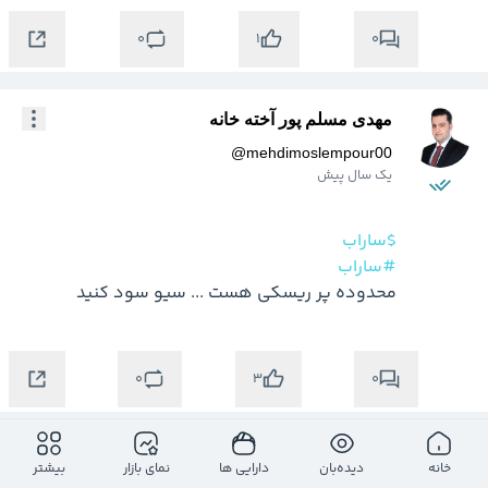
0
0
1
مهدی مسلم پور آخته خانه
@
mehdimoslempour00
یک سال پیش
$ساراب
#ساراب
محدوده پر ریسکی هست ... سیو سود کنید
0
0
3
نیلوفر دلیرعبدی نیاء
خانه
دیده‌بان
دارایی ها
نمای بازار
بیشتر