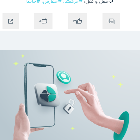
💢حمل و نقل: 
#حرهشا،
#حفارس،
#حآسا
0
1
3