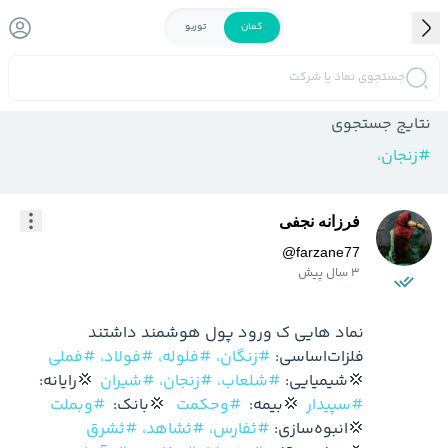
کمان
توربو
جستجوی نماد یا شرکت
نتایج جستجوی
#
زنجان،
فرزانه نجفی
@
farzane77
3 سال پیش
فلزات‌اساسی: 
#زنگان،
#فلوله،
#فولاد،
#فملی
💢شیمیایی: 
#شلعاب،
#زنجان،
#شیران
  💢رایانه:   
#سپیدار
  💢بیمه:  
#وحکمت
   💢بانک:  
#وبملت
💢انبوه‌سازی: 
#ثفارس،
#ثشاهد،
#ثشرق