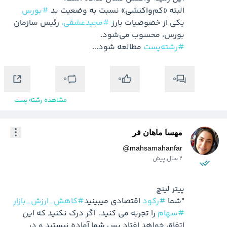
البته «کم‌واکنشی» نسبت به وضعیت بد 
#بورس
یکی از خصوصیات بارز 
#مجید‌عشقی،
 رئیس سازمان 
بورس، محسوب می‌شود.

#رشته‌پست
 مطالعه شود...

0
0
0
مشاهده رشته پست
مهسا ماهان فر
@
mahsamahanfar
2 سال پیش
"شما 
#رکود
 اقتصادی میبینید
#کاهش_ارزش_بازار
#سهام
 را تجربه می کنید.  اگر درک نکنید که این 
اتفاق خواهد افتاد پس شما آماده نیستید و در 