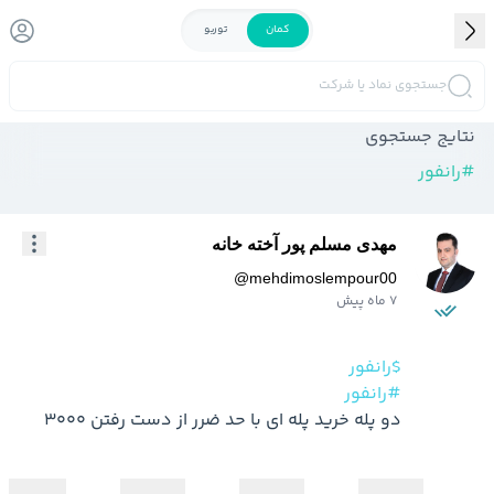
کمان
توربو
جستجوی نماد یا شرکت
نتایج جستجوی
#
رانفور
مهدی مسلم پور آخته خانه
@
mehdimoslempour00
7 ماه پیش
$رانفور
#رانفور
دو پله خرید پله ای با حد ضرر از دست رفتن 3000