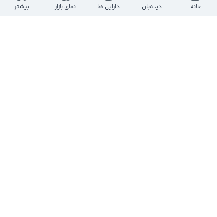
@
betasahm1
خانه
دیده‌بان
دارایی ها
نمای بازار
بیشتر
یک سال پیش
$رانفور
#رانفور
 در اسفند  6485 و بهمن 5737 و دی 5181 
 12  ماهه به 67177    میلیارد ریالی رسیده است کل 
سال قبل 53531 میلیارد ریال بوده است
0
0
2
مهدی مسلم پور آخته خانه
@
mehdimoslempour00
یک سال پیش