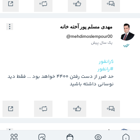
0
0
0
مهدی مسلم پور آخته خانه
@
mehdimoslempour00
یک سال پیش
$رانفور
#رانفور
حد ضرر از دست رفتن 4400 خواهد بود ... فقط دید 
نوسانی داشته باشید
0
0
0
بتا سهم