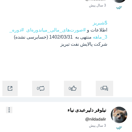
3 سال پیش
$شبریز
اطلاعات و 
#صورت‌های_مالی_میاندوره‌ای
#دوره_
3_ماهه
 منتهی به  1402/03/31 (حسابرسی نشده) 
0
0
0
نیلوفر دلیرعبدی نیاء
@
nildadalir
3 سال پیش