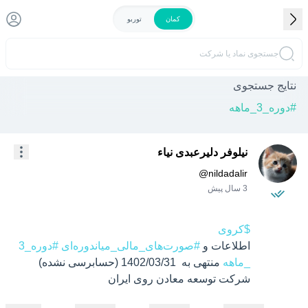
کمان
توربو
جستجوی نماد یا شرکت
نتایج جستجوی
#
دوره_3_ماهه
نیلوفر دلیرعبدی نیاء
@
nildadalir
3 سال پیش
$کروی
اطلاعات و 
#صورت‌های_مالی_میاندوره‌ای
#دوره_3
_ماهه
 منتهی به  1402/03/31 (حسابرسی نشده) 
شرکت توسعه معادن روی ایران