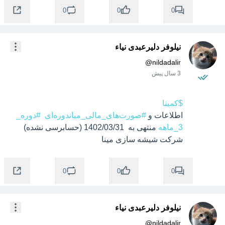
0
0
0
نیلوفر دلیرعبدی نیاء
@
nildadalir
3 سال پیش
$کمینا
اطلاعات و 
#صورت‌های_مالی_میاندوره‌ای
#دوره_
3_ماهه
 منتهی به  1402/03/31 (حسابرسی نشده) 
شرکت شیشه سازی مینا
0
0
0
نیلوفر دلیرعبدی نیاء
@
nildadalir