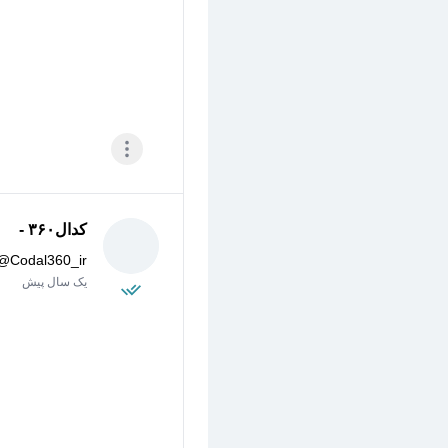
کدال۳۶۰ -
@
Codal360_ir
یک سال پیش