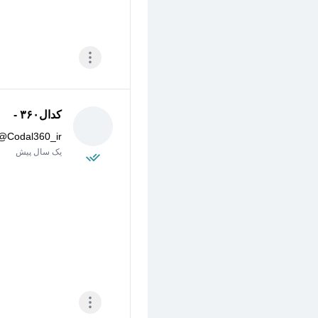
کدال۳۶۰ -
@
Codal360_ir
یک سال پیش