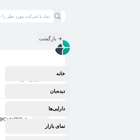
بازگشت
نتایج جستجوی
خانه
#
دوره_12_ماهه
دیده‌بان
دارایی‌ها
کدال۳۶۰ -
@
Codal360_ir
نمای بازار
یک سال پیش