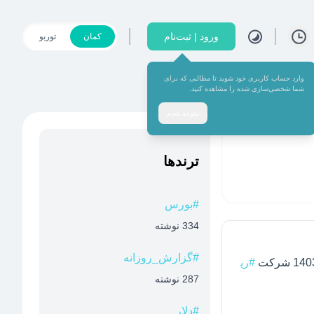
ورود | ثبت‌نام
کمان
توربو
وارد حساب کاربری خود شوید تا مطالبی که برای
شما شخصی‌سازی شده را مشاهده کنید.
متوجه شدم
ترند‌ها
#
بورس
334
نوشته
#
گزارش_روزانه
#ری
287
نوشته
#
دلار