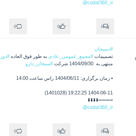
@codal360_ir
0
0
0
#دسبحان
تصمیمات 
#مجمع_عمومی_عادی
 به طور فوق العاده 
#دوره_12_
منتهی به  1404/09/30 شرکت 
#سبحان_دارو
➖➖➖➖⬇️⬇️⬇️⬇️

@codal360_ir
0
0
0