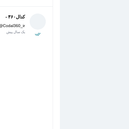
کدال۳۶۰ -
@
Codal360_ir
یک سال پیش