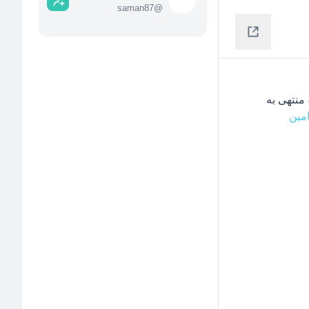
saman87
@
 منتهی به  
مین