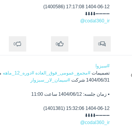
➖➖➖➖⬇️⬇️⬇️⬇️

@codal360_ir
0
0
0
#سبزوا
تصمیمات 
#مجمع_عمومی_فوق_العاده
#دوره_12_ماهه
متوجه شدم
1404/06/31 شرکت 
#سیمان_لار_سبزوار
➖➖➖➖⬇️⬇️⬇️⬇️

@codal360_ir