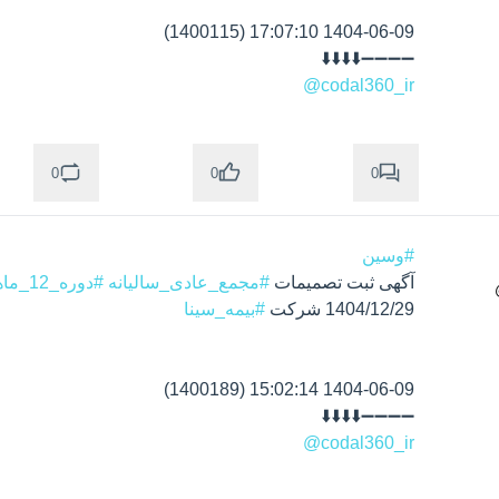
➖➖➖➖⬇️⬇️⬇️⬇️

@codal360_ir
0
0
0
#وسین
آگهی ثبت تصمیمات 
#مجمع_عادی_سالیانه
#دوره_12_ماهه
1404/12/29 شرکت 
#بیمه_سینا
➖➖➖➖⬇️⬇️⬇️⬇️

@codal360_ir