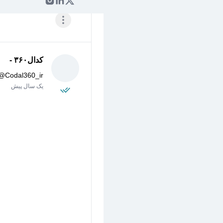
کدال۳۶۰ -
@
Codal360_ir
یک سال پیش