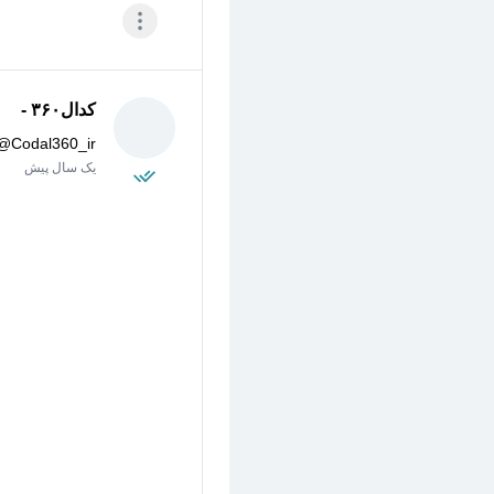
کدال۳۶۰ -
@
Codal360_ir
یک سال پیش