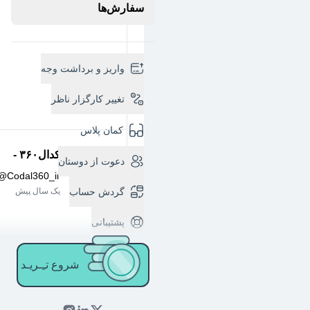
سفارش‌ها
واریز و برداشت وجه
تغییر کارگزار ناظر
کمان پلاس
کدال۳۶۰ -
دعوت از دوستان
@
Codal360_ir
گردش حساب
یک سال پیش
پشتیبانی
شروع تـِـریـد