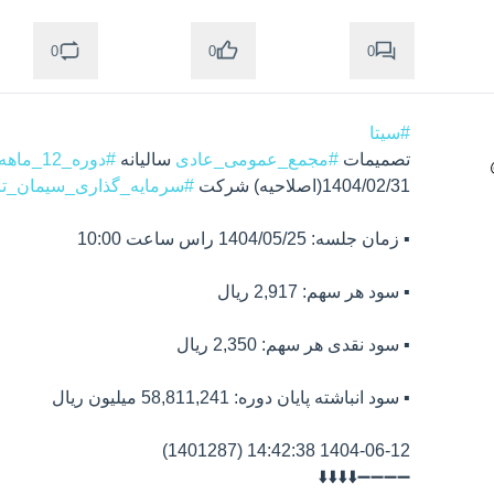
0
0
0
#سیتا
تصمیمات 
#مجمع_عمومی_عادی
 سالیانه 
#دوره_12_ماهه
1404/02/31(اصلاحیه) شرکت 
#سرمایه_گذاری_سیمان_تا
➖➖➖➖⬇️⬇️⬇️⬇️
