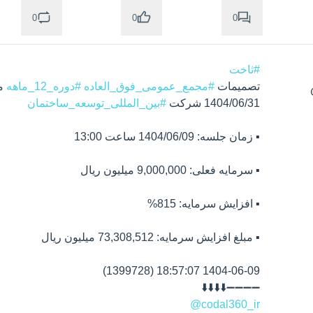
0
0
0
#ثاخت
تصمیمات 
#مجمع_عمومی_فوق_العاده
#دوره_12_ماهه
1404/06/31 شرکت 
#بین_المللی_توسعه_ساختمان
➖➖➖➖⬇️⬇️⬇️⬇️

@codal360_ir