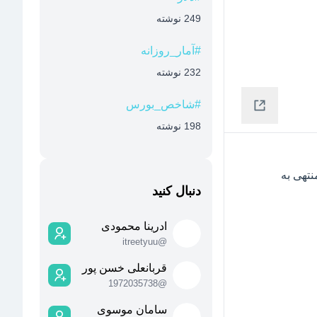
249
نوشته
#
آمار_روزانه
232
نوشته
#
شاخص_بورس
198
نوشته
 منتهی به  
دنبال کنید
ادرینا محمودی
itreetyuu
@
قربانعلی خسن پور
1972035738
@
سامان موسوی