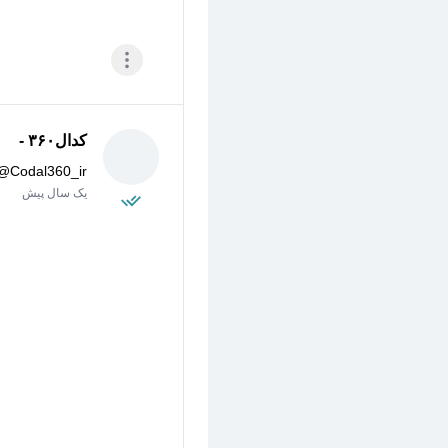
کدال۳۶۰ -
@
Codal360_ir
یک سال پیش