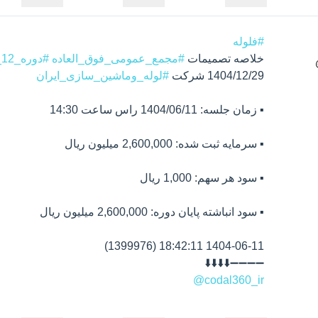
#فلوله
خلاصه تصمیمات 
#مجمع_عمومی_فوق_العاده
#دوره_12_ماهه
1404/12/29 شرکت 
#لوله_وماشین_سازی_ایران
➖➖➖➖⬇️⬇️⬇️⬇️

@codal360_ir