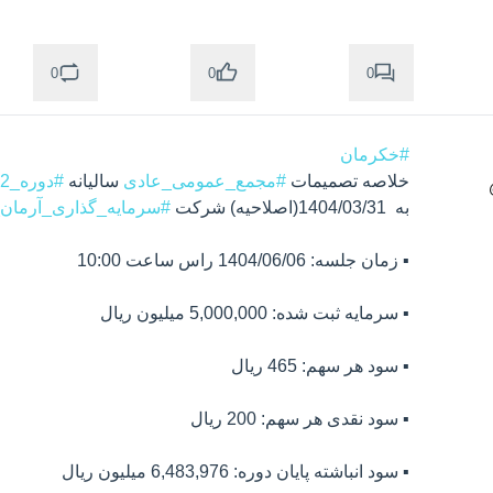
0
0
0
#خکرمان
خلاصه تصمیمات 
#مجمع_عمومی_عادی
 سالیانه 
#دوره_12_ماهه
به  1404/03/31(اصلاحیه) شرکت 
#سرمایه_گذاری_آرمان_