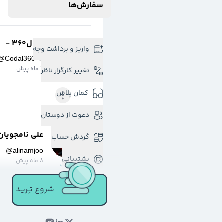
سفارش‌ها
کدال۳۶۰ -
واریز و برداشت وجه
@
Codal360_ir
2 ماه پیش
تغییر کارگزار ناظر
کمان پلاس
دعوت از دوستان
علی نامجویان
گردش حساب
@
alinamjoo
پشتیبانی
8 ماه پیش
شروع تـِـریـد