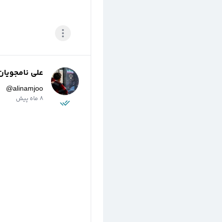
علی نامجویان
@
alinamjoo
8 ماه پیش