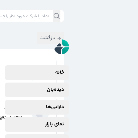
بازگشت
نتایج جستجوی
خانه
#
دلار
دیده‌بان
دارایی‌ها
کدال۳۶۰ -
@
Codal360_ir
نمای بازار
2 ماه پیش