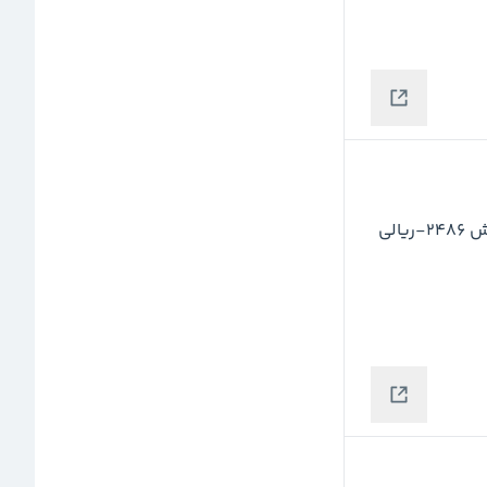
نرخ دلار توافقی امروز نسبت به روز یکشنبه ۲ آذر با کاهش ۲۴۸۶-ریالی 