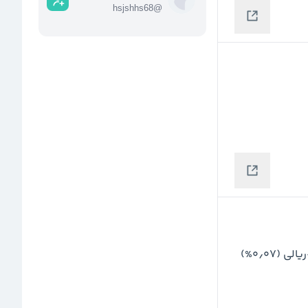
hsjshhs68
@
نرخ دلار توافقی امروز نسبت به روز قبل با کاهش ۵۳۳-ریالی (۰٫۰۷%) 