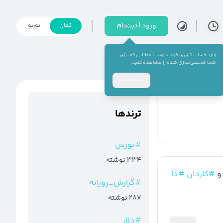
ورود | ثبت‌نام
کمان
توربو
وارد حساب کاربری خود شوید تا مطالبی که برای
شما شخصی‌سازی شده را مشاهده کنید.
متوجه شدم
ترند‌ها
#
بورس
334
نوشته
و 
#کاردان
#دا
#
گزارش_روزانه
287
نوشته
#
دلار