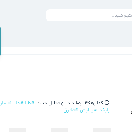
⭕️ کدال360: رضا حاجیان تحلیل جدید: 
#طلا
#دلار
#عیار
 
رایکم
#پالایش
#ثشرق