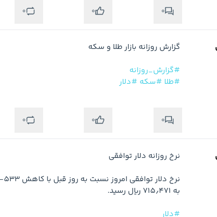
0
0
0
#گزارش_روزانه
#طلا
#سکه
#دلار
0
0
0
#دلار