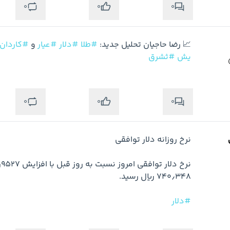
0
0
0
📈 رضا حاجیان تحلیل جدید: 
#طلا
#دلار
#عیار
 و 
#کاردان
یش
#ثشرق
0
0
0
#دلار