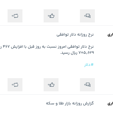
0
0
0
اری
#دلار
0
0
0
اری