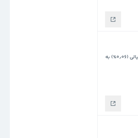
نرخ دلار توافقی امروز نسبت به روز قبل با افزایش ۴۶۷ ریالی (۰٫۰۶%) به 