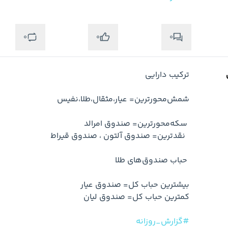
0
0
0
#گزارش_روزانه