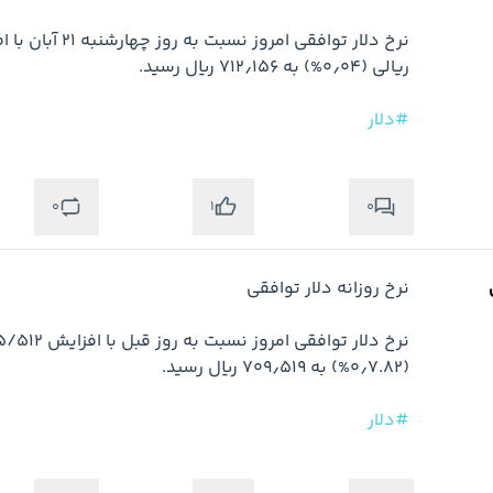
#دلار
0
0
1
#دلار