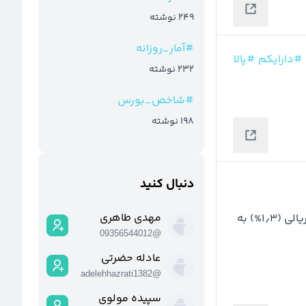
249
نوشته
#
آمار_روزانه
#دارایکم
#پالا
232
نوشته
#
شاخص_بورس
198
نوشته
دنبال کنید
مهدی طاهری
نرخ دلار توافقی امروز نسبت به روز قبل با افزایش ۹۵۲۷ریالی (۱‍٫۳%) به 
09356544012
@
عادله حضرتی
adelehhazrati1382
@
سپیده مولوی