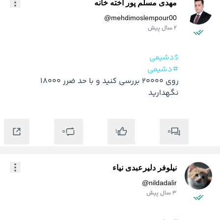
مهدی مسلم پور آخته خانه
@
mehdimoslempour00
2 سال پیش
$دشیمی
#دشیمی
روی 20000 بررسی کنید و با حد ضرر 18000 
نگهدارید
0
0
1
نیلوفر دلیرعبدی نیاء
@
nildadalir
3 سال پیش