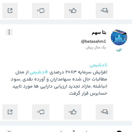
0
0
2
بتا سهم
@
betasahm1
یک سال پیش
$دشیمی
افزایش سرمایه 2083 درصدی 
#دشیمی
 از محل 
مطالبات حال شده سهامداران و آورده نقدی ,سود 
انباشته ,مازاد تجدید ارزیابی دارایی ها مورد تایید 
حسابرس قرار گرفت.
0
0
0