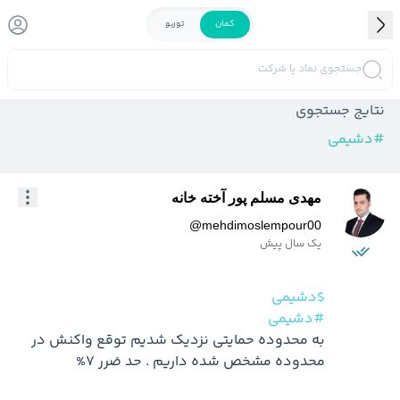
کمان
توربو
جستجوی نماد یا شرکت
نتایج جستجوی
#
دشیمی
مهدی مسلم پور آخته خانه
@
mehdimoslempour00
یک سال پیش
$دشیمی
#دشیمی
به محدوده حمایتی نزدیک شدیم توقع واکنش در 
محدوده مشخص شده داریم . حد ضرر 7%