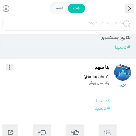
کمان
توربو
جستجوی نماد یا شرکت
نتایج جستجوی
#
دسینا
بتا سهم
@
betasahm1
یک سال پیش
$دسینا
#دسینا
0
0
0