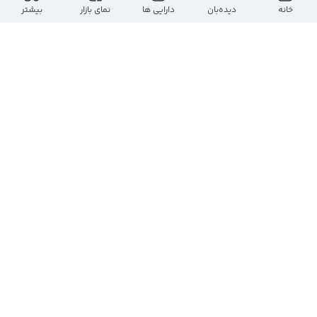
0
0
0
خانه
دیده‌بان
دارایی ها
نمای بازار
بیشتر
کانال کدال 724
@
COdal724
یک سال پیش
$دریا
صورت وضعیت پورتفو صندوق 
#دریا
#سیتا
#شستا
#سفارس
#وبملت
#وتجارت
#رمپنا
#فولاد
#ونوین
#خساپا
#تاصیکو