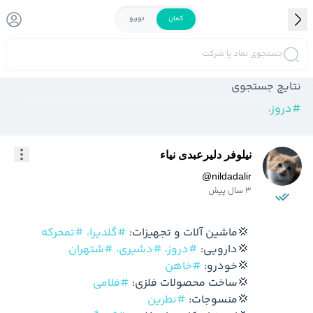
کمان
توربو
جستجوی نماد یا شرکت
نتایج جستجوی
#
دروز،
نیلوفر دلیرعبدی نیاء
@
nildadalir
3 سال پیش
  💢ماشین آلات و تجهیزات: 
#گلدیرا،
#تمحرکه
  💢دارویی: 
#دروز،
#دشیری،
#شتهران
  💢خودرو: 
#خاهن
  💢ساخت محصولات فلزی: 
#فلامی
  💢منسوجات: 
#نطرین