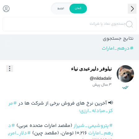
کمان
توربو
جستجوی نماد یا شرکت
نتایج جستجوی
#
درهم_امارات
نیلوفر دلیرعبدی نیاء
@
nildadalir
3 سال پیش
📢 آخرین نرخ های فروش برخی از شرکت ها در 
#مر
کز_مبادله_ارزی؛
#پتروشیمی_شیراز
 (مقصد امارات متحده عربی) 
#د
رهم_امارات
 10,216 تومان، (مقصد چین) 
#دلار_امری