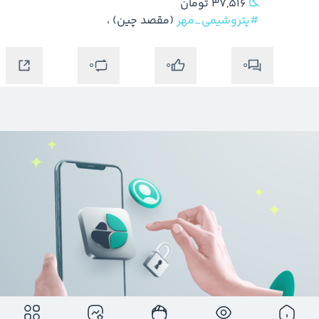
کا
 37,516 تومان

#پتروشیمی_مهر
 (مقصد چین) ،
0
0
0