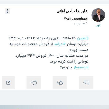
علیرضا حاجی آقائی
@
alirezaaghaei
3 سال پیش
$غچین
 12 ماهه منتهی به خرداد 1402 حدود 654 
میلیارد تومان 
#درآمد
 از فروش محصولات خود به 
در مدت مشابه سال 1400 فروش 344 میلیارد 
تومانی را ثبت کرده بود.

@amircd
  بخریم؟
0
0
8