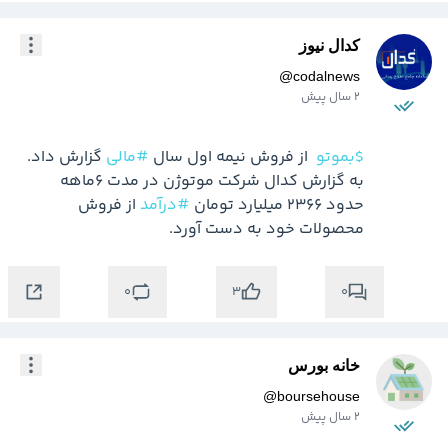
کدال نیوز
@
codalnews
2 سال پیش
$بموتو
 از فروش نیمه اول سال 
#مالی
به گزارش کدال شرکت موتوژن در مدت 6ماهه 
حدود 2366 میلیارد تومان 
#درآمد
 از فروش  
محصولات خود به دست آورد.

0
0
3
خانه بورس
@
boursehouse
2 سال پیش