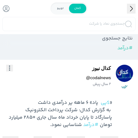
کمان
توربو
جستجوی نماد یا شرکت
نتایج جستجوی
#
درآمد
کدال نیوز
@
codalnews
2 سال پیش
«
$پی
 به گزارش کدال: شرکت پرداخت الکترونیک 
پاسارگاد تا پایان خرداد ماه سال جاری 2850 میلیارد 
تومان 
#درآمد
 شناسایی نمود.