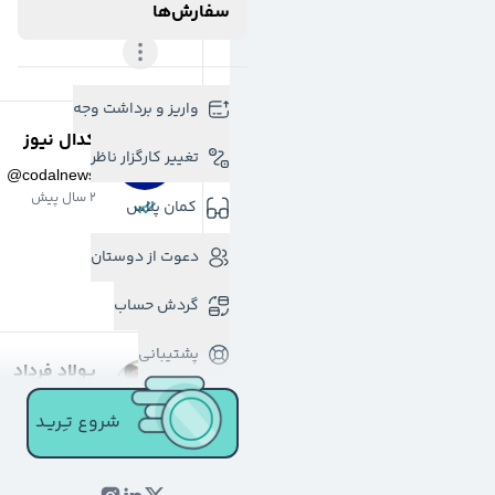
سفارش‌ها
واریز و برداشت وجه
کدال نیوز
تغییر کارگزار ناظر
@
codalnews
2 سال پیش
کمان پلاس
دعوت از دوستان
گردش حساب
پشتیبانی
پولاد فرداد
@
pfardad
شروع تـِـریـد
2 سال پیش