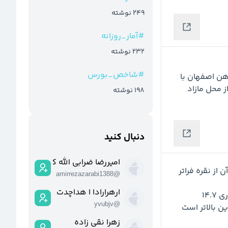
249
نوشته
#
آمار_روزانه
232
نوشته
#
شاخص_بورس
به گزارش کدال: مجمع عمومی فوق العاده شرکت ذوب آهن اصفهان با 
افزایش سرمایه سنگین و جذاب843 درصدی این شرکت از محل مازاد 
198
نوشته
دنبال کنید
امیررضا ضرابی الله کا
 رسید و ارزش بازاری آن از نقره فراتر 
amirrezazarabi1388
@
ارهرارادا ا هداچدت
 جهان با ارزش بازاری 14.7 
yvubjv
@
ن بالاتر است
زهرا نقی زاده