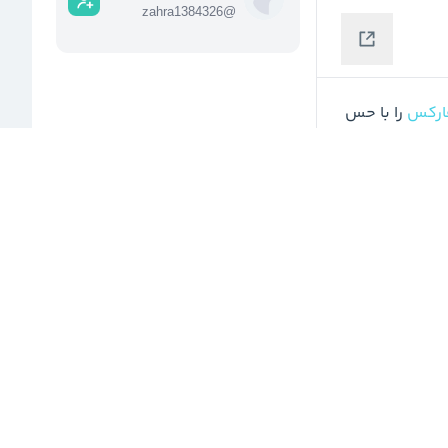
zahra1384326
@
ارکس
 را با حس 
مشاهده رشته پست
رمایه
 1823 
 ارزیابی 
#دارا