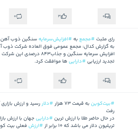
0
0
3
رای مثبت 
#مجمع
 به 
#افزایش‌سرمایه
تجدید ارزیابی 
#دارایی
 ها موافقت کرد.
متوجه شدم
0
0
0
#بیت‌کوین
 به قیمت 73 هزار 
#دلار
در حال حاضر طلا با ارزش ترین 
#دارایی
تریلیون دلار می باشد که 10 برابر از 
#ارزش
 فعلی بیت کوی