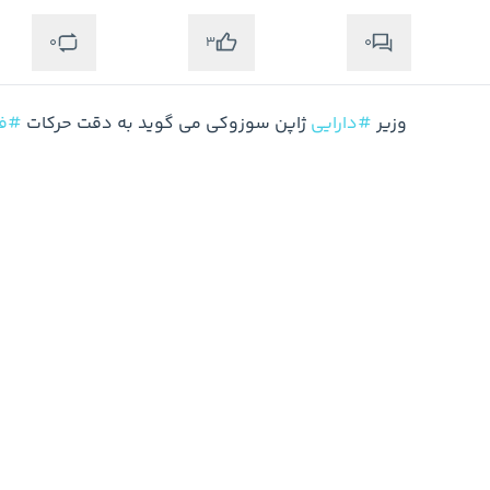
0
0
3
وزیر 
#دارایی
 ژاپن سوزوکی می گوید به دقت حرکات 
#ف
فوریت بالا زیر نظر دارند، 
#بازار
 FX توسط عوامل مختلف تنظیم می شود 

#فارکس
#کریپتو
0
0
0
«
$سیمرغ»
 در تدارک 
#افزایش‌سرمایه
به گزارش کدال: هیأت مدیره  شرکت 
$سیمرغ
 افزایش 
#س
درصدی این شرکت را از محل 
#سود
 انباشته و مازاد تجدید