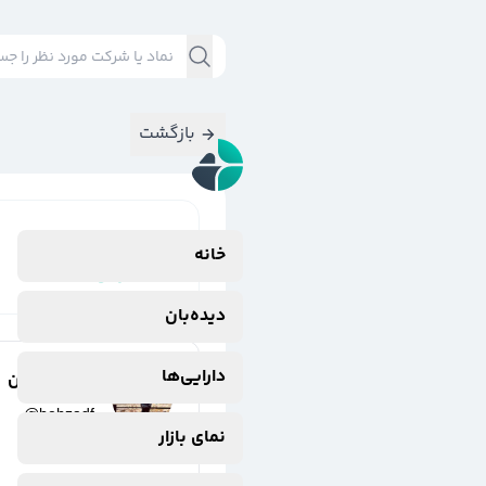
بازگشت
نتایج جستجوی
خانه
#
دارایی
دیده‌بان
دارایی‌ها
بهزاد فروتن
@
behzadf
نمای بازار
2 سال پیش