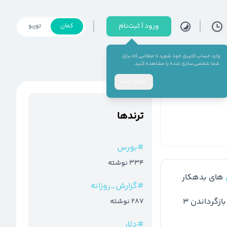
ورود | ثبت‌نام
کمان
توربو
وارد حساب کاربری خود شوید تا مطالبی که برای
شما شخصی‌سازی شده را مشاهده کنید.
متوجه شدم
ترند‌ها
#
بورس
334
نوشته
 های بدهکار 
#
گزارش_روزانه
 را برای بازگرداندن 3 
287
نوشته
#
دلار