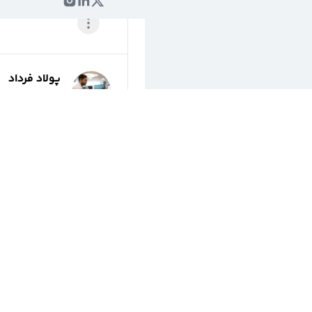
پولاد فرداد
@
pfardad
2 سال پیش
کدال نیوز
@
codalnews
3 سال پیش