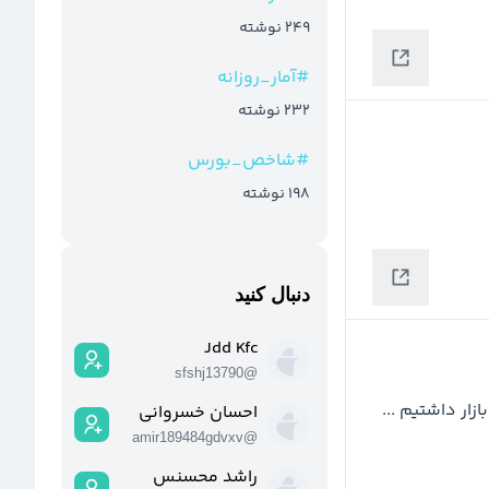
249
نوشته
#
آمار_روزانه
232
نوشته
#
شاخص_بورس
198
نوشته
دنبال کنید
Jdd Kfc
sfshj13790
@
مو به مو با تحلیل پیش رفت و 43% سود شیرین تو این بازار داشتیم ... 
احسان خسروانی
amir189484gdvxv
@
راشد محسنس