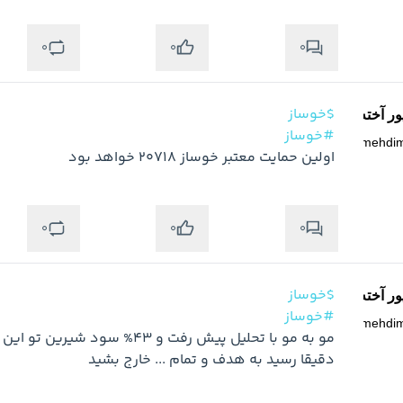
0
0
0
$خوساز
ر آخته خانه
#خوساز
@
mehdi
اولین حمایت معتبر خوساز 20718 خواهد بود
0
0
0
متوجه شدم
$خوساز
ر آخته خانه
#خوساز
@
mehdi
دقیقا رسید به هدف و تمام ... خارج بشید