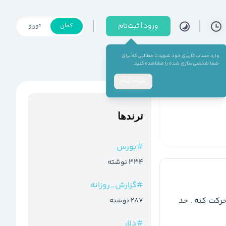
ورود | ثبت‌نام
کمان
توربو
وارد حساب کاربری خود شوید تا مطالبی که برای
شما شخصی‌سازی شده را مشاهده کنید.
متوجه شدم
ترند‌ها
#
بورس
334
نوشته
#
گزارش_روزانه
درگیر مقاومت هست میتونه یک کف دو قلو بزنه و بعد حرکت کنه . حد 
287
نوشته
#
دلار