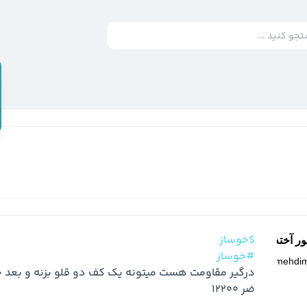
$خوساز
ر آخته خانه
#خوساز
@
mehdi
ضر 12200