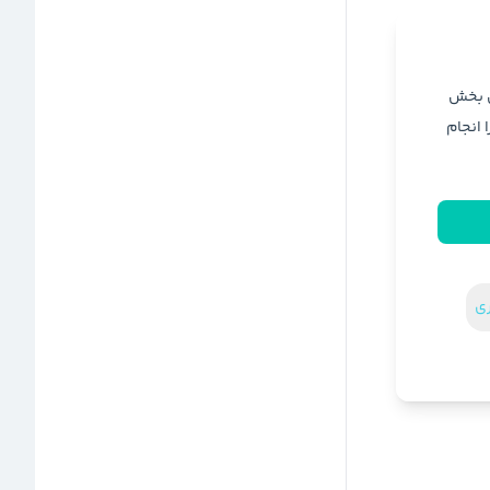
ن بخش
ا انجام
ری