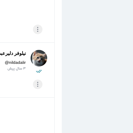
نیلوفر دلیرعبد
@
nildadalir
3 سال پیش