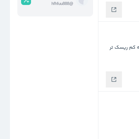
hfhfuu888
@
به پایان اصلاح نزدیک شدیم و هرچه به 17419 نزدیک بشه کم ریسک تر 