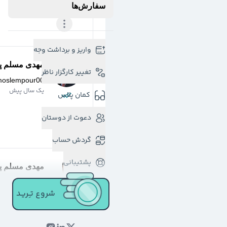
سفارش‌ها
واریز و برداشت وجه
مهدی مسلم پو
تغییر کارگزار ناظر
moslempour00
یک سال پیش
کمان پلاس
دعوت از دوستان
گردش حساب
پشتیبانی
مهدی مسلم پو
moslempour00
شروع تـِـریـد
2 سال پیش