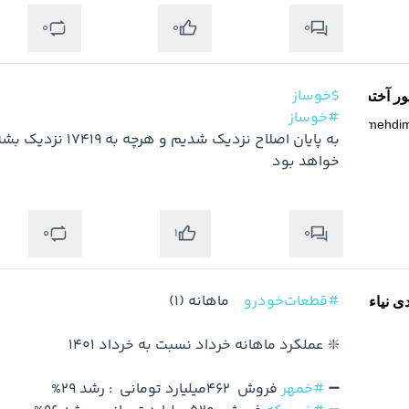
0
0
0
$خوساز
ر آخته خانه
#خوساز
@
mehdi
خواهد بود
0
0
1
#قطعات‌خودرو
ی نیاء
➖ 
#خمهر