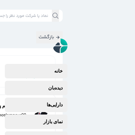
بازگشت
نتایج جستجوی
خانه
#
خوساز
دیده‌بان
دارایی‌ها
مهدی مسلم پو
moslempour00
9 ماه پیش
نمای بازار