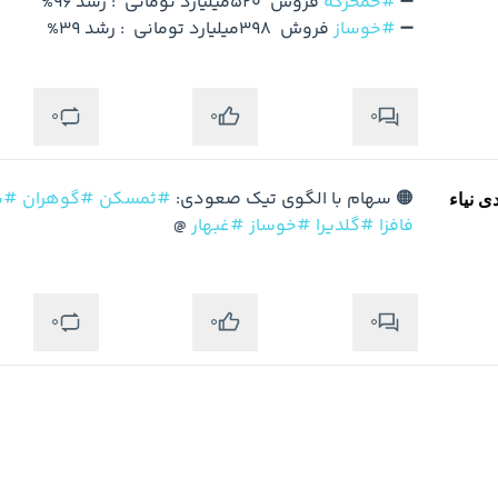
➖ 
#خمحرکه
➖ 
#خوساز
 فروش  398میلیارد تومانی  : رشد 39%

0
0
0
🟠 سهام با الگوی تیک صعودی: 
#ثمسکن
#گوهران
#ش
ی نیاء
فافزا
#گلدیرا
#خوساز
#غبهار
@
0
0
0