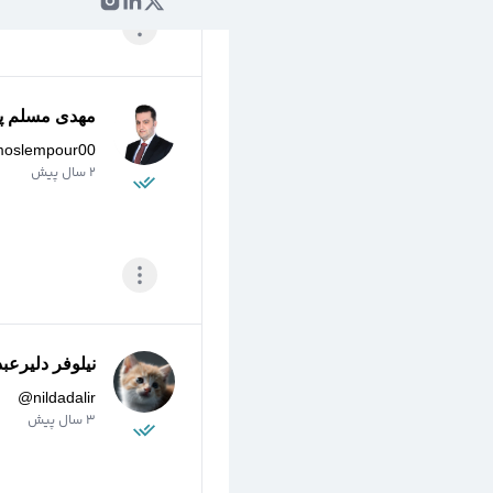
مهدی مسلم پو
moslempour00
2 سال پیش
نیلوفر دلیرعبد
@
nildadalir
3 سال پیش