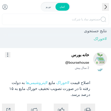
کمان
توربو
جستجوی نماد یا شرکت
نتایج جستجوی
#
خوراک
خانه بورس
@
boursehouse
2 سال پیش
اصلاح قیمت 
#خوراک
 مایع 
#پتروشیمی‌ها
 به دولت 
رفته تا در صورت تصویب تخفیف خوراک مایع به ۱۵ 
درصد برسد.
0
0
0