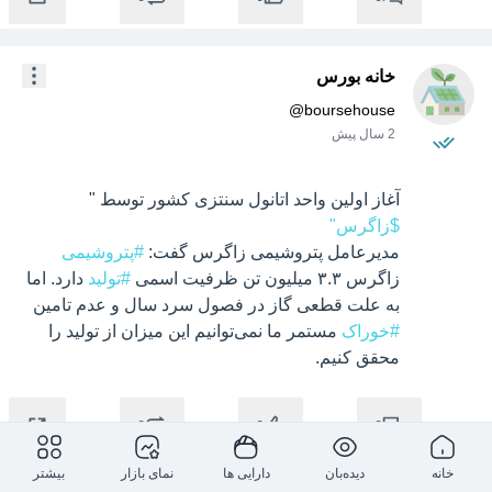
خانه بورس
@
boursehouse
2 سال پیش
آغاز اولین واحد اتانول سنتزی کشور توسط "
$زاگرس"
مدیرعامل پتروشیمی زاگرس گفت: 
#پتروشیمی
زاگرس ۳.۳ میلیون تن ظرفیت اسمی 
#تولید
 دارد. اما 
به علت قطعی گاز در فصول سرد سال و عدم تامین 
#خوراک
 مستمر ما نمی‌توانیم این میزان از تولید را 
محقق کنیم.
0
0
0
خانه
دیده‌بان
دارایی ها
نمای بازار
بیشتر