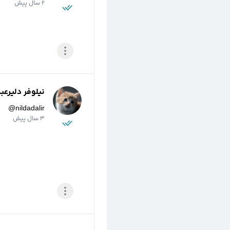
2 سال پیش
نیلوفر دلیرعب
@
nildadalir
3 سال پیش