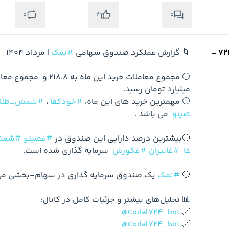
0
0
3
🌀 گزارش عملکرد صندوق سهامی 
#نمک
⚪️ مهمترین خرید های این ماه، 
#خودکفا
 ، 
#شمش_طلا
صینو
🔴بیشترین درصد دارایی این صندوق در 
#غصینو
#شمش
فا
#غانیزان
#غکورش
🔴 
#نمک
@Codal724_bot
🔗 
@Codal724_bot
🔗 