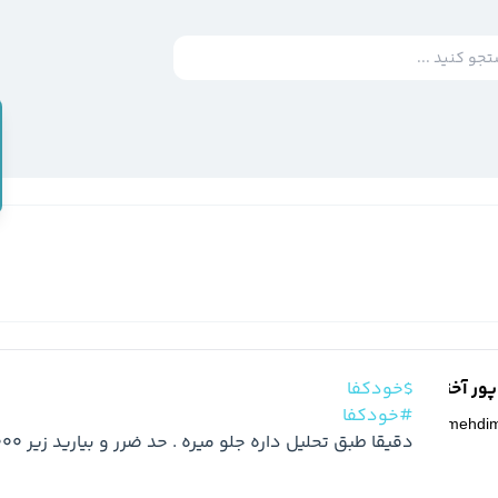
ر آخته خانه
$خودکفا
#خودکفا
@
mehdi
دقیقا طبق تحلیل داره جلو میره . حد ضرر و بیارید زیر 6000