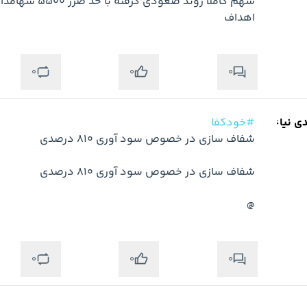
اهداف
0
0
0
دی نیاء
#خودکفا
@
0
0
0