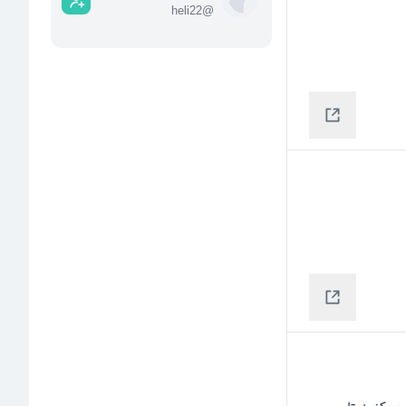
heli22
@