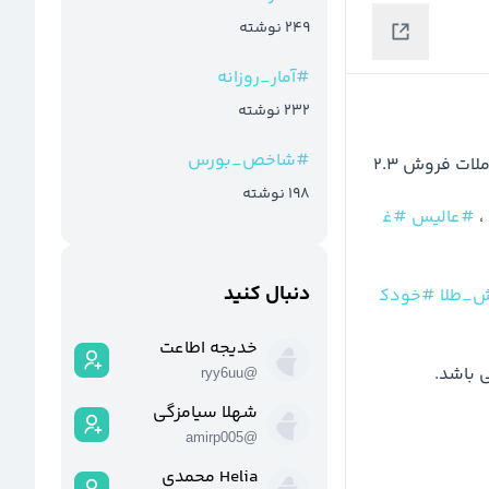
249
نوشته
#
آمار_روزانه
232
نوشته
#
شاخص_بورس
⚪️ مجموع معاملات خرید این ماه به 218.8 و  مجموع معاملات فروش 2.3 
198
نوشته
 ، 
#عالیس
#غ
دنبال کنید
_طلا
#خودک
خدیجه اطاعت
ryy6uu
@
شهلا سیامزگی
amirp005
@
Helia محمدی