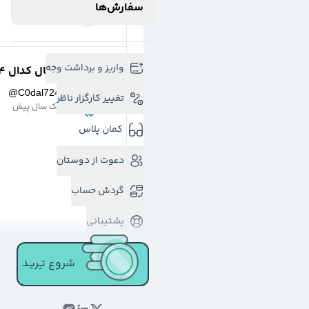
سفارش‌ها
واریز و برداشت وجه
کانال کدال 724 -
@
C0dal724
تغییر کارگزار ناظر
یک سال پیش
کمان پلاس
دعوت از دوستان
گردش حساب
پشتیبانی
شروع تـِـریـد