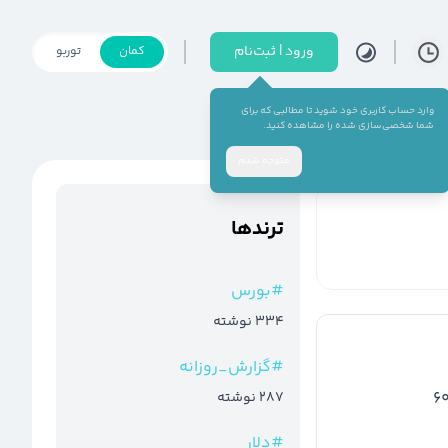
ورود | ثبت‌نام
کمان
توربو
وارد حساب کاربری خود شوید تا مطالبی که برای
شما شخصی‌سازی شده را مشاهده کنید.
متوجه شدم
ترند‌ها
#
بورس
334
نوشته
#
گزارش_روزانه
287
نوشته
#
دلار