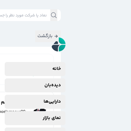
بازگشت
نتایج جستجوی
خانه
#
خودکفا
دیده‌بان
دارایی‌ها
مهدی مسلم پو
moslempour00
نمای بازار
9 ماه پیش