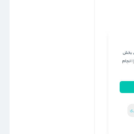
ن بخش
ا انجام
ری