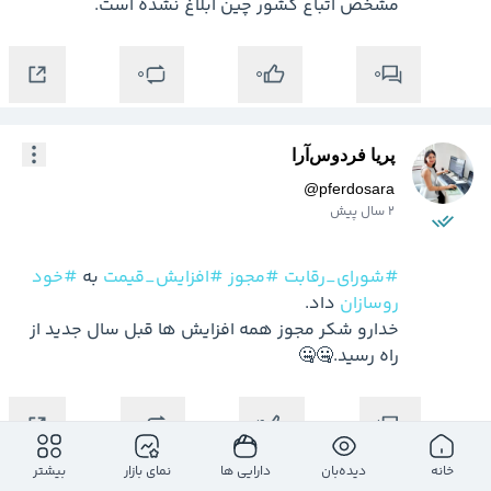
مشخص اتباع کشور چین ابلاغ نشده است.
0
0
0
پریا فردوس‌آرا
@
pferdosara
2 سال پیش
#شورای_رقابت
#مجوز
#افزایش_قیمت
 به 
#خود
روسازان
خدارو شکر مجوز همه افزایش ها قبل سال جدید از 
راه رسید.🤐🤐
0
1
4
خانه
دیده‌بان
دارایی ها
نمای بازار
بیشتر