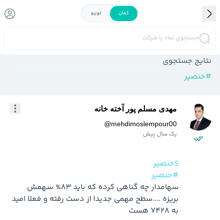
کمان
توربو
جستجوی نماد یا شرکت
نتایج جستجوی
#
خنصیر
مهدی مسلم پور آخته خانه
@
mehdimoslempour00
یک سال پیش
$خنصیر
#خنصیر
سهامدار چه گناهی کرده که باید 83% سهمش 
بریزه ....سطح مهمی جدیدا از دست رفته و فعلا امید 
به 7428 هست