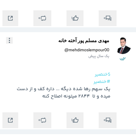
0
0
1
مهدی مسلم پور آخته خانه
@
mehdimoslempour00
یک سال پیش
$خنصیر
#خنصیر
یک سهم رها شده دیگه ... داره کف و از دست 
میده و تا  2844 میتونه اصلاح کنه
0
0
1