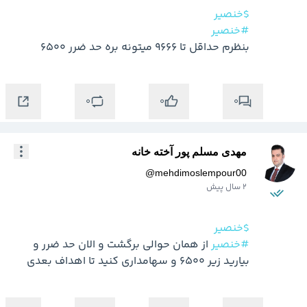
$خنصیر
#خنصیر
بنظرم حداقل تا 9666 میتونه بره حد ضرر 6500 
0
0
0
مهدی مسلم پور آخته خانه
@
mehdimoslempour00
2 سال پیش
$خنصیر
#خنصیر
 از همان حوالی برگشت و الان حد ضرر و 
بیارید زیر 6500 و سهامداری کنید تا اهداف بعدی