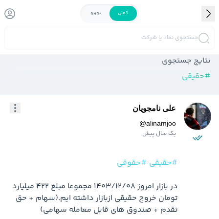
کمان
توربو
جستجوی نماد یا شرکت
نتایج جستجوی
#
حقیقی
علی نامجویان
@
alinamjoo
یک سال پیش
#حقیقی
#حقوقی
در بازار امروز 1403/12/08 مجموعا مبلغ 422 میلیارد 
تومان خروج حقیقی ازبازار داشته ایم.(سهام + حق 