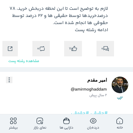
لازم به توضیح است تا این لحظه دربخش خرید، 78 
درصدخریدها توسط حقیقی ها و 22 درصد توسط 
ادامه رشته پست

0
0
7
مشاهده رشته پست
امیر مقدم
@
amirmoghaddam
2 سال پیش
#حقیقی
#حقوقی
در بازار امروز 1403/11/14 مجموعا مبلغ 465 
خانه
دیده‌بان
دارایی ها
نمای بازار
بیشتر