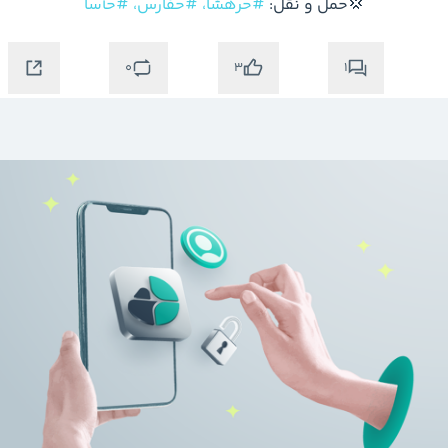
💢حمل و نقل: 
#حرهشا،
#حفارس،
#حآسا
0
1
3