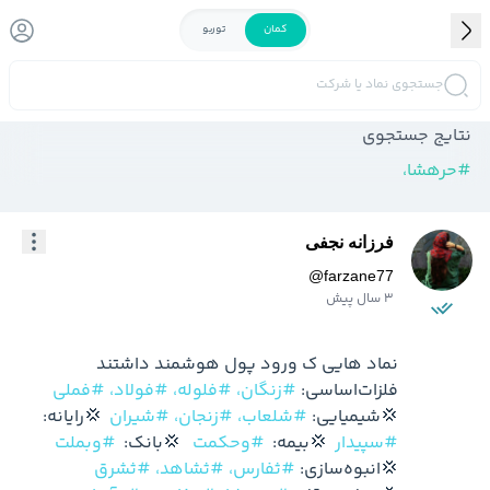
کمان
توربو
جستجوی نماد یا شرکت
نتایج جستجوی
#
حرهشا،
فرزانه نجفی
@
farzane77
3 سال پیش
فلزات‌اساسی: 
#زنگان،
#فلوله،
#فولاد،
#فملی
💢شیمیایی: 
#شلعاب،
#زنجان،
#شیران
  💢رایانه:   
#سپیدار
  💢بیمه:  
#وحکمت
   💢بانک:  
#وبملت
💢انبوه‌سازی: 
#ثفارس،
#ثشاهد،
#ثشرق