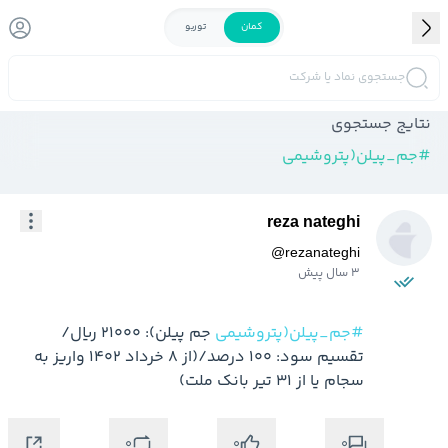
کمان
توربو
جستجوی نماد یا شرکت
نتایج جستجوی
#
جم_پیلن(پتروشیمی
reza nateghi
@
rezanateghi
3 سال پیش
#جم_پیلن(پتروشیمی
 جم پیلن): 21000 ریال/
تقسیم سود: 100 درصد/(از 8 خرداد 1402 واریز به 
سجام یا از 31 تیر بانک ملت)
0
0
0