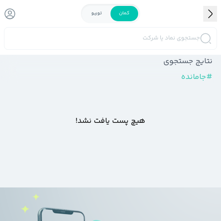
کمان
توربو
جستجوی نماد یا شرکت
نتایج جستجوی
#
جامانده
هیچ پست یافت نشد!