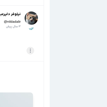
نیلوفر دلیرعب
@
nildadalir
3 سال پیش