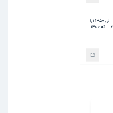
ثعمرا الان در کف کانال هست. دقیق بگم کف کانال ۱۴۲۰ الی ۱۳۵۰ (با 
تلرانس گفتم) هست. اگه اینو هم بشکنن قطعا میره ۱۲۰۰!! اگه ۱۳۵۰ 