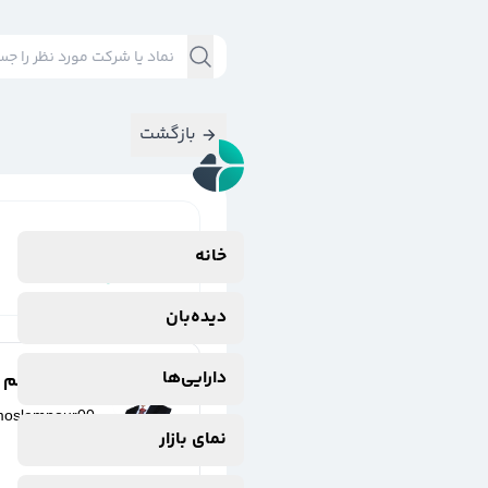
بازگشت
نتایج جستجوی
خانه
#
ثعمرا
دیده‌بان
دارایی‌ها
مهدی مسلم پو
moslempour00
نمای بازار
یک سال پیش