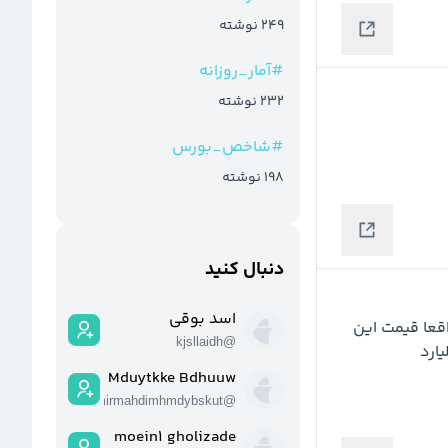
249
نوشته
#
آمار_روزانه
232
نوشته
#
شاخص_بورس
198
نوشته
دنبال کنید
اسد بوقی
اما تنها چیزی ک ذهنم میرسه سهامداری و صبر هست،واقعا قیمت این 
kjsllaidh
@
سهم با اینهمه ثروت،اینهمه ثروت،اینهمه ثروت،با یک میلیارد 
Mduytkke Bdhuuw
amirmahdimhmdybskut
@
moein1 gholizade