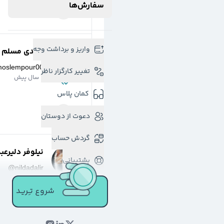
سفارش‌ها
واریز و برداشت وجه
مهدی مسلم پو
moslempour00
تغییر کارگزار ناظر
2 سال پیش
کمان پلاس
دعوت از دوستان
گردش حساب
نیلوفر دلیرعب
پشتیبانی
@
nildadalir
3 سال پیش
شروع تـِـریـد