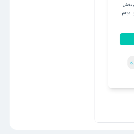
ن بخش
ا انجام
ری