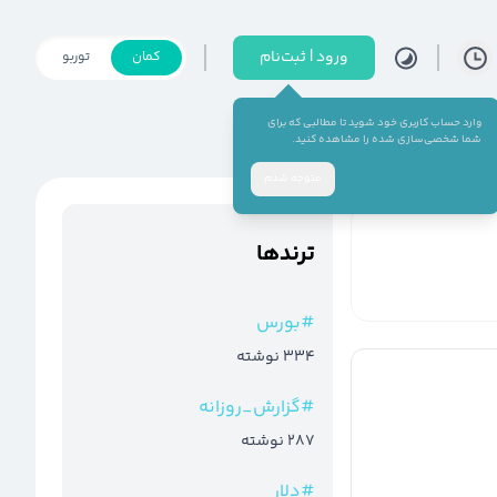
ورود | ثبت‌نام
کمان
توربو
وارد حساب کاربری خود شوید تا مطالبی که برای
شما شخصی‌سازی شده را مشاهده کنید.
متوجه شدم
ترند‌ها
#
بورس
334
نوشته
#
گزارش_روزانه
287
نوشته
#
دلار