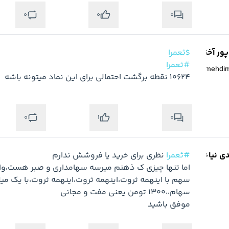
0
0
0
ر آخته خانه
$ثعمرا
#ثعمرا
@
mehdi
10624 نقطه برگشت احتمالی برای این نماد میتونه باشه
0
0
1
دی نیاء
#ثعمرا
موفق باشید