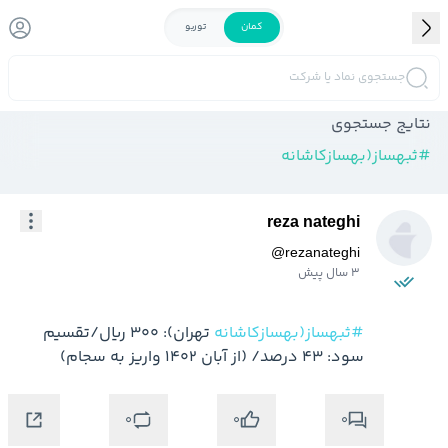
کمان
توربو
جستجوی نماد یا شرکت
نتایج جستجوی
#
ثبهساز(بهسازکاشانه
reza nateghi
@
rezanateghi
3 سال پیش
#ثبهساز(بهسازکاشانه
 تهران): 300 ریال/تقسیم 
سود: 43 درصد/ (از آبان 1402 واریز به سجام)
0
0
0