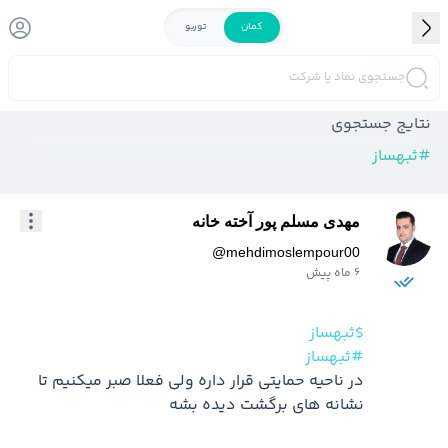
کمان
توربو
جستجوی نماد یا شرکت
نتایج جستجوی
#
ثبهساز
مهدی مسلم پور آخته خانه
@
mehdimoslempour00
6 ماه پیش
$ثبهساز
#ثبهساز
در ناحیه حمایتی قرار داره ولی فعلا صبر میکنیم تا 
نشانه های برگشت دیده بشه