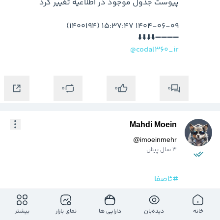
➖➖➖➖⬇️⬇️⬇️⬇️

@codal360_ir
0
0
0
Mahdi Moein
@
imoeinmehr
3 سال پیش
#ثاصفا
خانه
دیده‌بان
دارایی ها
نمای بازار
بیشتر
هدف اول : ۲۱۵۸۰