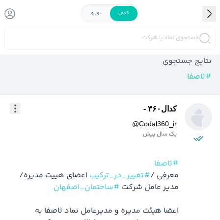
کمان
توربو
جستجوی نماد یا شرکت
نتایج جستجوی
#
ثاصفا
کدال۳۶۰ -
@
Codal360_ir
یک سال پیش
#ثاصفا
معرفی /
#تغییر_در_ترکیب
 اعضای هییت مدیره/
مدیر عامل شرکت 
#ساختمان_اصفهان
اعضا هیئت مدیره و مدیرعامل نماد ثاصفا به 